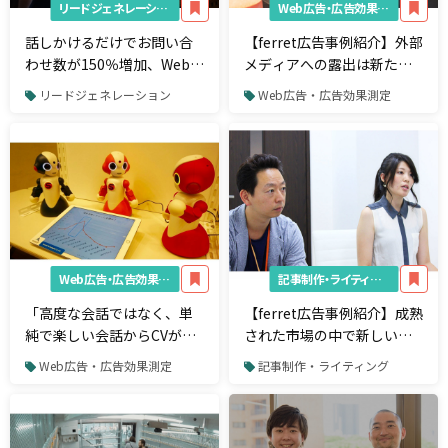
リードジェネレーション
Web広告・広告効果測定
話しかけるだけでお問い合
【ferret広告事例紹介】外部
わせ数が150％増加、Web接
メディアへの露出は新たな
客ツールの持つ可能性
顧客に接触するキッカケ
リードジェネレーション
Web広告・広告効果測定
Web広告・広告効果測定
記事制作・ライティング
「高度な会話ではなく、単
【ferret広告事例紹介】成熟
純で楽しい会話からCVが生
された市場の中で新しいユ
まれる可能性を検証した
ーザーを獲得するための外
Web広告・広告効果測定
記事制作・ライティング
い」-リクルート×NTT共同
部メディア活用の仕方とは
開発ロボット向け人工無脳
関係者インタビュー-