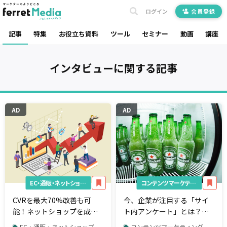
ログイン
会員登録
記事
特集
お役立ち資料
ツール
セミナー
動画
講座
インタビュー
に関する記事
AD
AD
EC・通販・ネットショップ
コンテンツマーケティング
CVRを最大70%改善も可
今、企業が注目する「サイ
能！ネットショップを成功
ト内アンケート」とは？
させるためにおさえたいポ
『VoicePocket』提供会社
EC・通販・ネットショップ
コンテンツマーケティング