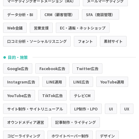
マーケティングオートメーション（MA）
メールマーケティング
データ分析・BI
CRM（顧客管理）
SFA（商談管理）
Web会議
営業支援
EC・通販・ネットショップ
口コミ分析・ソーシャルリスニング
フォント
素材サイト
目的・施策
●
Google広告
Facebook広告
Twitter広告
Instagram広告
LINE運用
LINE広告
YouTube運用
YouTube広告
TikTok広告
テレビCM
サイト制作・サイトリニューアル
LP制作・LPO
UI
UX
オウンドメディア運営
記事制作・ライティング
コピーライティング
ホワイトペーパー制作
デザイン