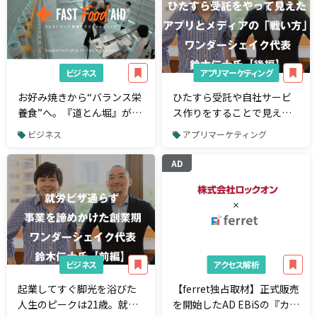
ビジネス
アプリマーケティング
お好み焼きから“バランス栄
ひたすら受託や自社サービ
養食”へ。『道とん堀』が行
ス作りをすることで見えた
ったリブランディング施策
メディアとアプリの戦い
ビジネス
アプリマーケティング
とは
方。「今が一番面白いで
す。」ワンダーシェイク代
AD
表・鈴木仁士氏【後編】
ビジネス
アクセス解析
起業してすぐ脚光を浴びた
【ferret独占取材】正式販売
人生のピークは21歳。就労
を開始したAD EBiSの『カス