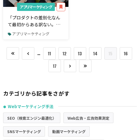
アプリマーケティング
「プロダクトの差別化なん
て最初からある訳ない。」
pairsが成功した3つの要因
アプリマーケティング
を語る エウレカ代表・赤
坂優氏【前編】
…
11
12
13
14
15
16
17
カテゴリから記事をさがす
Webマーケティング手法
●
SEO（検索エンジン最適化）
Web広告・広告効果測定
SNSマーケティング
動画マーケティング