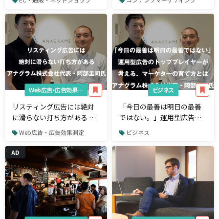
イントとは？
に話を聞いた。
Web広告・広告効果測定
ビジネス
リスティング広告には絶対
「今日の最善は明日の最善
に滑らない打ち方がある ア
ではない。」運用型広告の
ナグラム株式会社代表取締
トッププレイヤーが考え
Web広告・広告効果測定
ビジネス
役・阿部圭司氏【後編】
る、マーケターの育て方と
は アナグラム株式会社代表
AD
取締役・阿部圭司氏【前
編】