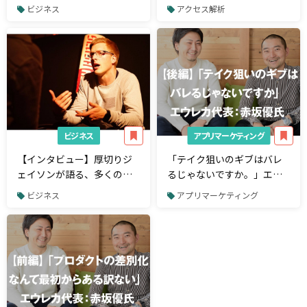
ビザ通らず、事業立ち上げ
タマージャーニー分析』 次
ビジネス
アクセス解析
も諦めかけた創業期。ワン
回の大規模アップデートで
ダーシェイク代表・鈴木仁
加わる新機能とは
士氏【前編】
ビジネス
アプリマーケティング
【インタビュー】厚切りジ
「テイク狙いのギブはバレ
ェイソンが語る、多くの日
るじゃないですか。」エウ
本人に欠けている3つの人生
レカ代表・赤坂優氏【後
ビジネス
アプリマーケティング
観とは？-slush asia 2016-
編】