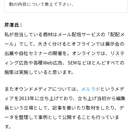
芹澤氏：
私が担当している商材はメール配信サービスの「配配メ
ール」でして、大きく分けるとオフラインでは展示会の
出展や自社
セミナー
の開催を。
オンライン
では、
リステ
ィング広告
や各種Web
広告
、
SEM
などほとんどすべての
施策は実施していると思います。
またオウンドメディアについては、
メルラボ
というメデ
ィアを2013年に立ち上げており、立ち上げ当初から編集
長という立場として、記事を書いたり取材をしたり、デ
ータを整理して事例として公開することも行っていま
す。