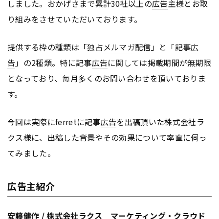
しました。おかげさまで累計30社以上の
広告
主様とお取
り組みをさせていただいております。
提供する枠の種類は「独占
メルマガ
配信」と「記事
広
告
」の2種類。特に記事
広告
に関しては掲載期間が無期限
となっており、毎月多くのお問い合わせを頂いておりま
す。
今回は実際にferretに記事
広告
を出稿頂いた株式会社ラ
クス様に、出稿した背景やその効果について率直に伺っ
てみました。
広告主紹介
安藤健作 / 株式会社ラクス
マーケティング
・クラウド