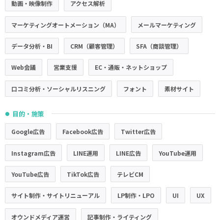
動画・映像制作
アクセス解析
マーケティングオートメーション（MA）
メールマーケティング
データ分析・BI
CRM（顧客管理）
SFA（商談管理）
Web会議
営業支援
EC・通販・ネットショップ
口コミ分析・ソーシャルリスニング
フォント
素材サイト
目的・施策
●
Google広告
Facebook広告
Twitter広告
Instagram広告
LINE運用
LINE広告
YouTube運用
YouTube広告
TikTok広告
テレビCM
サイト制作・サイトリニューアル
LP制作・LPO
UI
UX
オウンドメディア運営
記事制作・ライティング