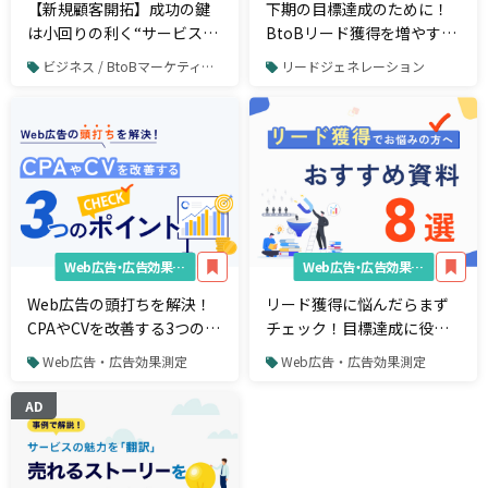
【新規顧客開拓】成功の鍵
下期の目標達成のために！
は小回りの利く“サービスサ
BtoBリード獲得を増やす戦
イト”と、ちょうどいいプロ
略と戦術
ビジネス / BtoBマーケティング
リードジェネレーション
のサポート
Web広告・広告効果測定
Web広告・広告効果測定
Web広告の頭打ちを解決！
リード獲得に悩んだらまず
CPAやCVを改善する3つのチ
チェック！目標達成に役立
ェックポイント
つ、おすすめ資料まとめ
Web広告・広告効果測定
Web広告・広告効果測定
AD