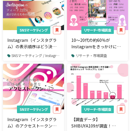
SNSマーケティング
リサーチ・市場調査
Instagram（インスタグラ
10～20代の約60％が
ム）の表示順序はどう決ま
Instagramをきっかけに購
る？投稿順ではない？フィ
入。投稿内容は全年代で
SNSマーケティング / Instagram
リサーチ・市場調査
ード上位に表示されるため
「商品特性がわかるもの」
の指標
が70％以上と重要視
SNSマーケティング
リサーチ・市場調査
Instagram（インスタグラ
【調査データ】
ム）のアクセストークンの
SHIBUYA109が調査！