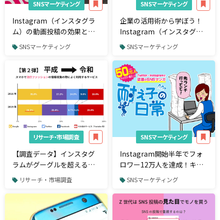
SNSマーケティング
SNSマーケティング
Instagram（インスタグラ
企業の活用術から学ぼう！
ム）の動画投稿の効果と企
Instagram（インスタグラ
業の活用事例
ム）運用の注目企業まとめ
SNSマーケティング
SNSマーケティング
リサーチ・市場調査
SNSマーケティング
【調査データ】インスタグ
Instagram開始半年でフォ
ラムがグーグルを超える？
ロワー12万人を達成！キャ
若者が流行情報を収集する
ラクターを活用した漫画
リサーチ・市場調査
SNSマーケティング
手段とは
「耐え子の日常」の運用方
法