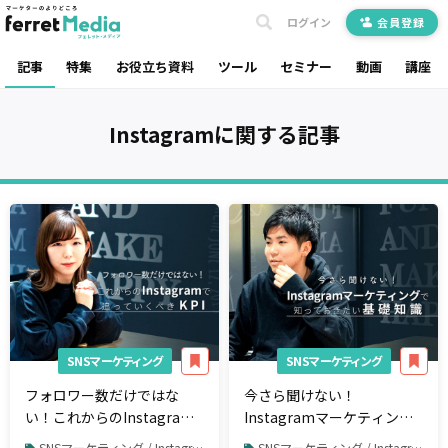
ログイン
会員登録
記事
特集
お役立ち資料
ツール
セミナー
動画
講座
Instagram
に関する記事
SNSマーケティング
SNSマーケティング
フォロワー数だけではな
今さら聞けない！
い！これからのInstagram
Instagramマーケティング
で追っていくべきKPI
で知っておきたい基礎知識
SNSマーケティング / Instagram / Instagram運用
SNSマーケティング / Instagram