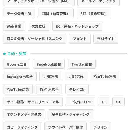
マーケティングオートメーション（MA）
メールマーケティング
データ分析・BI
CRM（顧客管理）
SFA（商談管理）
Web会議
営業支援
EC・通販・ネットショップ
口コミ分析・ソーシャルリスニング
フォント
素材サイト
目的・施策
●
Google広告
Facebook広告
Twitter広告
Instagram広告
LINE運用
LINE広告
YouTube運用
YouTube広告
TikTok広告
テレビCM
サイト制作・サイトリニューアル
LP制作・LPO
UI
UX
オウンドメディア運営
記事制作・ライティング
コピーライティング
ホワイトペーパー制作
デザイン