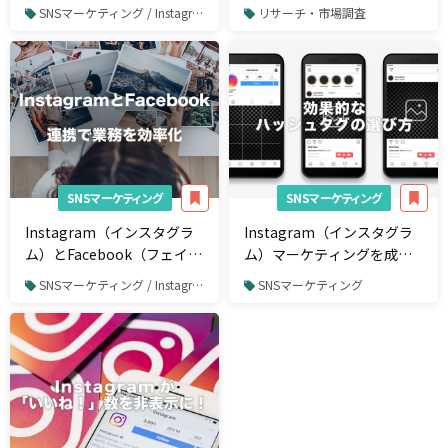
取得方法
around20の82.9％は
SNSマーケティング / Instagram
リサーチ・市場調査
Instagramで情報収集
SNSマーケティング
SNSマーケティング
Instagram（インスタグラ
Instagram（インスタグラ
ム）とFacebook（フェイス
ム）マーケティングを成功
ブック）を連携する方法と
に導くハッシュタグの選び
SNSマーケティング / Instagram
SNSマーケティング
そのメリット
方