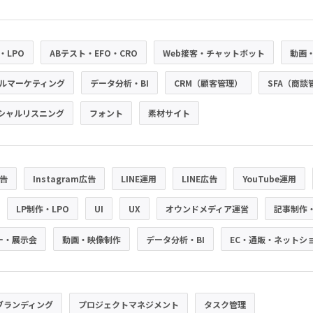
・LPO
ABテスト・EFO・CRO
Web接客・チャットボット
動画
ルマーケティング
データ分析・BI
CRM（顧客管理）
SFA（商談
シャルリスニング
フォント
素材サイト
広告
Instagram広告
LINE運用
LINE広告
YouTube運用
LP制作・LPO
UI
UX
オウンドメディア運営
記事制作
ー・展示会
動画・映像制作
データ分析・BI
EC・通販・ネットシ
ブランディング
プロジェクトマネジメント
タスク管理