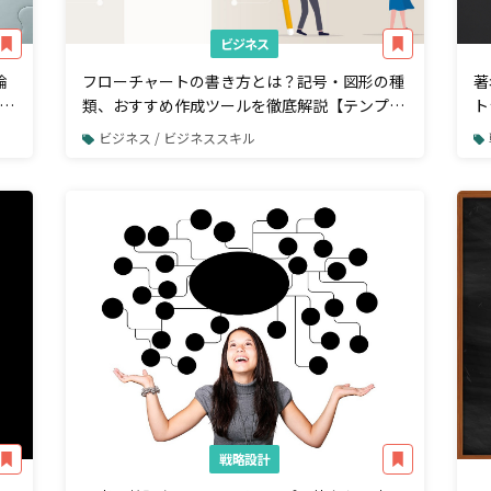
ビジネス
論
フローチャートの書き方とは？記号・図形の種
著
類、おすすめ作成ツールを徹底解説【テンプレ
ト
ートあり】
ビジネス / ビジネススキル
戦略設計