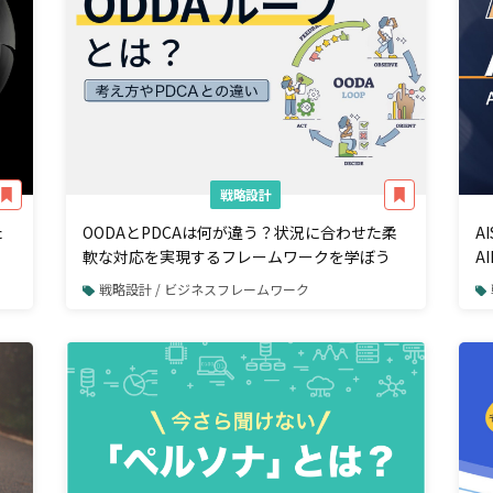
戦略設計
た
OODAとPDCAは何が違う？状況に合わせた柔
A
軟な対応を実現するフレームワークを学ぼう
A
紹
戦略設計 / ビジネスフレームワーク