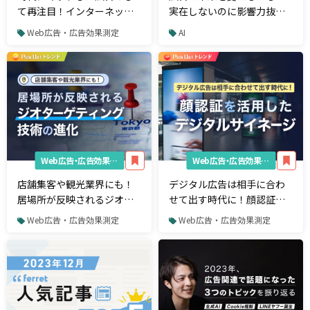
て再注目！インターネット
実在しないのに影響力抜群
を介した音声広告の現在
な“AIバーチャルヒューマ
Web広告・広告効果測定
AI
ン”とは
Web広告・広告効果測定
Web広告・広告効果測定
店舗集客や観光業界にも！
デジタル広告は相手に合わ
居場所が反映されるジオタ
せて出す時代に！顔認証を
ーゲティング技術の進化
活用したデジタルサイネー
Web広告・広告効果測定
Web広告・広告効果測定
ジ