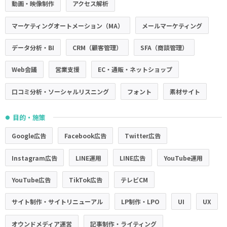
動画・映像制作
アクセス解析
マーケティングオートメーション（MA）
メールマーケティング
データ分析・BI
CRM（顧客管理）
SFA（商談管理）
Web会議
営業支援
EC・通販・ネットショップ
口コミ分析・ソーシャルリスニング
フォント
素材サイト
目的・施策
●
Google広告
Facebook広告
Twitter広告
Instagram広告
LINE運用
LINE広告
YouTube運用
YouTube広告
TikTok広告
テレビCM
サイト制作・サイトリニューアル
LP制作・LPO
UI
UX
オウンドメディア運営
記事制作・ライティング