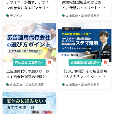
デザイナーが推す、デザイ
成果報酬型広告のはじめ
ンの参考になるギャラリー
方。仕組み・メリット・デ
サイト16選
メリットを解説
デザイン
Web広告・広告効果測定
Web広告・広告効果測定
Web広告・広告効果測定
広告運用代行の選び方｜お
【10/17開催】その広告表現
すすめ会社10選の特徴と料
は大丈夫？マーケター・
金プラン
SNS担当者が知っておきた
Web広告・広告効果測定
Web広告・広告効果測定
い「ステマ規制」