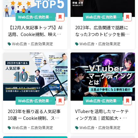
Web広告・広告効果測定
Web広告・広告効果測定
【12月人気記事トップ5】AI
2023年、広告関連で話題に
活用、Cookie規制、映えな
なった3つのトピックを振り
いSNS「BeReal」など
返る ― 生成AI、Cookie規
Web広告・広告効果測定
Web広告・広告効果測定
制、LINEヤフー誕生
Web広告・広告効果測定
Web広告・広告効果測定
2023年を振り返る人気記事
VTuberを活用したマーケテ
10選 ー Cookie規制、ステ
ィング方法｜認知拡大・販
マ、ChatGPTなど
促の事例も紹介
Web広告・広告効果測定
Web広告・広告効果測定