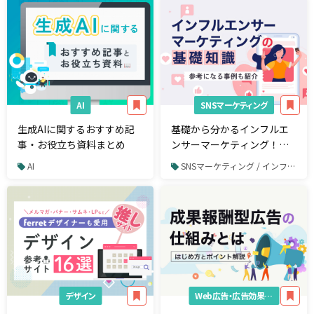
AI
SNSマーケティング
生成AIに関するおすすめ記
基礎から分かるインフルエ
事・お役立ち資料まとめ
ンサーマーケティング！メ
リットや注意点、企業事例
AI
SNSマーケティング / インフルエンサーマーケティング
を解説
デザイン
Web広告・広告効果測定