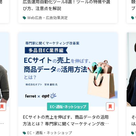
聞
広告運用自動化ツール8選！ツールの特徴や選
競
び方、注意点を解説
ブ
当
Web広告・広告効果測定
EC・通販・ネットショップ
ECサイトの売上を伸ばす、商品データの活用
そ
ー
方法とは？ 専門家に聞くマーケティング改善
は
案【多品目EC業界編】
た
EC・通販・ネットショップ