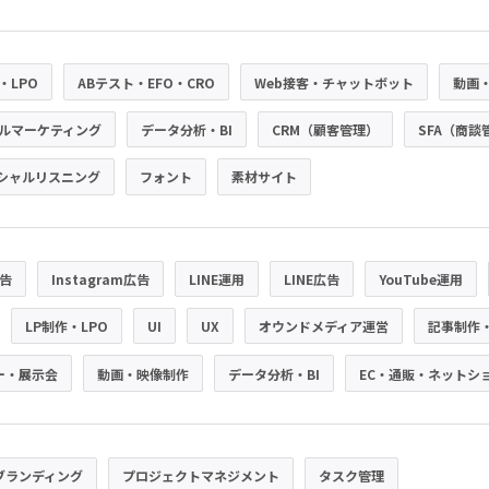
・LPO
ABテスト・EFO・CRO
Web接客・チャットボット
動画
ルマーケティング
データ分析・BI
CRM（顧客管理）
SFA（商談
シャルリスニング
フォント
素材サイト
広告
Instagram広告
LINE運用
LINE広告
YouTube運用
LP制作・LPO
UI
UX
オウンドメディア運営
記事制作
ー・展示会
動画・映像制作
データ分析・BI
EC・通販・ネットシ
ブランディング
プロジェクトマネジメント
タスク管理