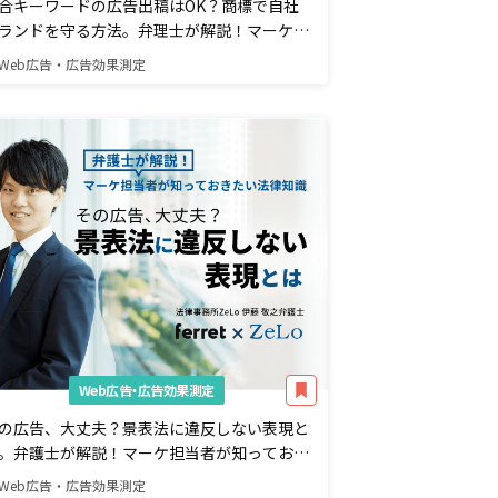
合キーワードの広告出稿はOK？商標で自社
ランドを守る方法。弁理士が解説！マーケ担
者が知っておきたい法律知識
Web広告・広告効果測定
Web広告・広告効果測定
の広告、大丈夫？景表法に違反しない表現と
。弁護士が解説！マーケ担当者が知っておき
い法律知識
Web広告・広告効果測定