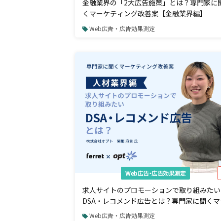
金融業界の「2大広告施策」とは？専門家に
くマーケティング改善案【金融業界編】
Web広告・広告効果測定
Web広告・広告効果測定
求人サイトのプロモーションで取り組みたい
DSA・レコメンド広告とは？専門家に聞くマ
ケティング改善案【人材業界編】
Web広告・広告効果測定