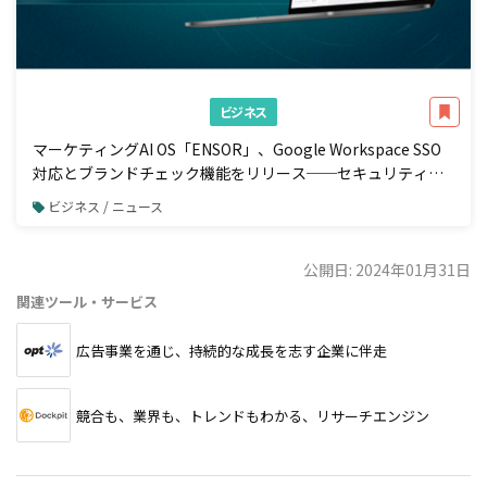
ビジネス
マーケティングAI OS「ENSOR」、Google Workspace SSO
対応とブランドチェック機能をリリース──セキュリティ強
化と広告配信前の自動コンプラ検知を一体で実現
ビジネス / ニュース
公開日: 2024年01月31日
関連ツール・サービス
広告事業を通じ、持続的な成長を志す企業に伴走
競合も、業界も、トレンドもわかる、リサーチエンジン