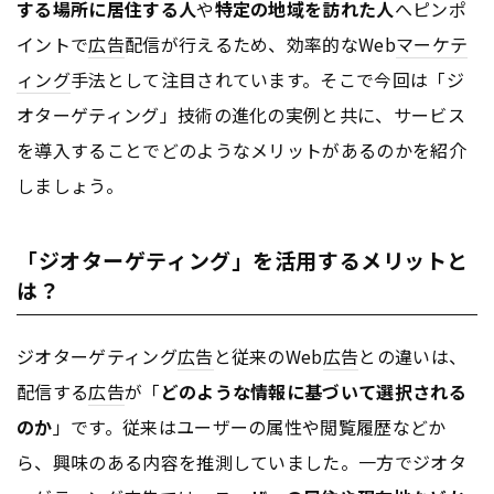
する場所に居住する人
や
特定の地域を訪れた人
へピンポ
イントで
広告
配信が行えるため、効率的なWeb
マーケテ
ィング
手法として注目されています。そこで今回は「ジ
オターゲティング」技術の進化の実例と共に、サービス
を導入することでどのようなメリットがあるのかを紹介
しましょう。
「ジオターゲティング」を活用するメリットと
は？
ジオターゲティング
広告
と従来のWeb
広告
との違いは、
配信する
広告
が「
どのような情報に基づいて選択される
のか
」です。従来はユーザーの属性や閲覧履歴などか
ら、興味のある内容を推測していました。一方でジオタ