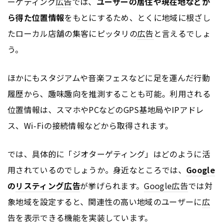
ーゲティング
広告
では、
ユーザーの居住や現在地などか
ら得た位置情報
をもとにするため、とくに地域に根ざし
たローカル店舗の集客にピッタリの
広告
と言えるでしょ
う。
ほかにもスタジアムや音楽フェスなどに足を運んだ行動
履歴から、趣味趣向を推測することも可能。利用される
位置情報は、スマホやPCなどのGPS基地局やIPアドレ
ス、Wi-Fiの接続情報などから取得されます。
では、具体的に「ジオターゲティング」はどのように活
用されているのでしょうか。身近なところでは、
Google
の
リスティング広告
が挙げられます。
Google
広告
では対
象地域を設定すると、関連性の高い地域のユーザーに
広
告
を表示できる機能を実装しています。