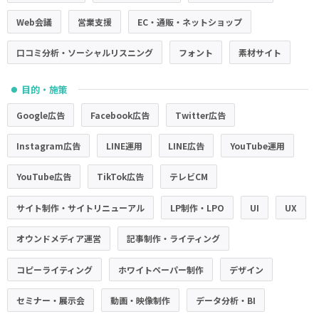
Web会議
営業支援
EC・通販・ネットショップ
口コミ分析・ソーシャルリスニング
フォント
素材サイト
目的・施策
●
Google広告
Facebook広告
Twitter広告
Instagram広告
LINE運用
LINE広告
YouTube運用
YouTube広告
TikTok広告
テレビCM
サイト制作・サイトリニューアル
LP制作・LPO
UI
UX
オウンドメディア運営
記事制作・ライティング
コピーライティング
ホワイトペーパー制作
デザイン
セミナー・展示会
動画・映像制作
データ分析・BI