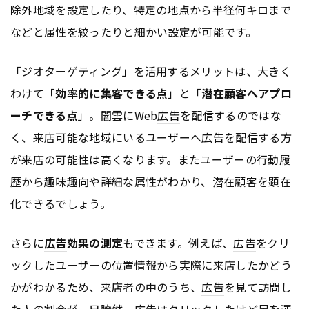
除外地域を設定したり、特定の地点から半径何キロまで
などと属性を絞ったりと細かい設定が可能です。
「ジオターゲティング」を活用するメリットは、大きく
わけて「
効率的に集客できる点
」と「
潜在顧客へアプロ
ーチできる点
」。闇雲にWeb
広告
を配信するのではな
く、来店可能な地域にいるユーザーへ
広告
を配信する方
が来店の可能性は高くなります。またユーザーの行動履
歴から趣味趣向や詳細な属性がわかり、潜在顧客を顕在
化できるでしょう。
さらに
広告
効果の測定
もできます。例えば、
広告
をクリ
ックしたユーザーの位置情報から実際に来店したかどう
かがわかるため、来店者の中のうち、
広告
を見て訪問し