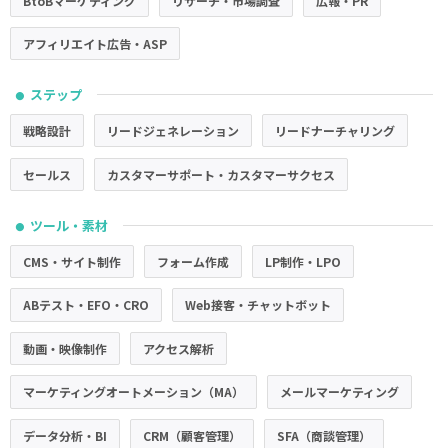
BtoBマーケティング
リサーチ・市場調査
広報・PR
アフィリエイト広告・ASP
ステップ
●
戦略設計
リードジェネレーション
リードナーチャリング
セールス
カスタマーサポート・カスタマーサクセス
ツール・素材
●
CMS・サイト制作
フォーム作成
LP制作・LPO
ABテスト・EFO・CRO
Web接客・チャットボット
動画・映像制作
アクセス解析
マーケティングオートメーション（MA）
メールマーケティング
データ分析・BI
CRM（顧客管理）
SFA（商談管理）