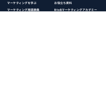
マーケティングを学ぶ
お役立ち資料
マーケティング用語辞典
BtoBマーケティングアカデミー
各種お問い合わせ
利用規約
プライバシーポリシー
クッキーポリシー
運営会社
広告掲載
プレスリリース
無料会員登録
広告掲載
更新情報や関連ニュースをチェック