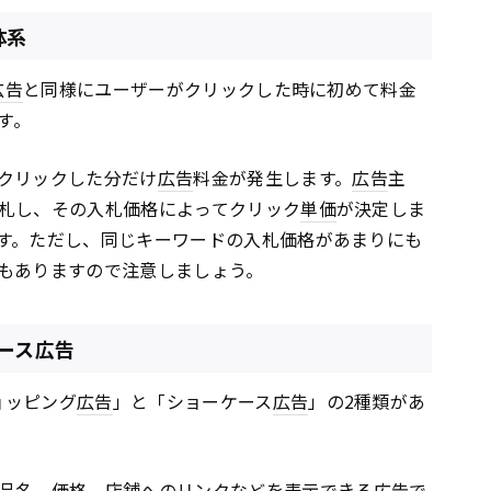
体系
広告
と同様にユーザーがクリックした時に初めて料金
す。
クリックした分だけ
広告
料金が発生します。
広告
主
札し、その入札価格によってクリック
単価
が決定しま
す。ただし、同じキーワードの入札価格があまりにも
もありますので注意しましょう。
ース広告
ョッピング
広告
」と「ショーケース
広告
」の2種類があ
品名、価格、店舗への
リンク
などを表示できる
広告
で