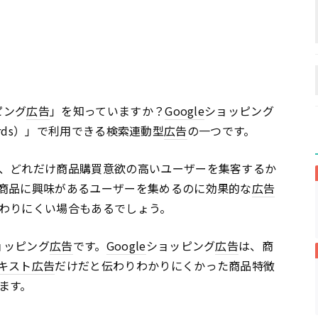
ピング
広告
」を知っていますか？
Google
ショッピング
ords）」で利用できる検索連動型
広告
の一つです。
、どれだけ商品購買意欲の高いユーザーを集客するか
商品に興味があるユーザーを集めるのに効果的な
広告
わりにくい場合もあるでしょう。
ョッピング
広告
です。
Google
ショッピング
広告
は、商
キスト
広告
だけだと伝わりわかりにくかった商品特徴
ます。