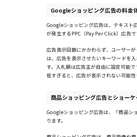
Googleショッピング広告の料金
Google
ショッピング
広告
は、
テキスト
が発生するPPC（Pay Per Click）
広告
で
広告
表示回数にかかわらず、ユーザーが
は、
広告
を表示させたいキーワードを入
す。入札額は
広告
主が自由に設定可能で
低すぎると、
広告
が表示されない可能性
商品ショッピング広告とショーケ
Google
ショッピング
広告
は、「商品シ
ります。
商品ショッピング
広告
は、商品画像や商