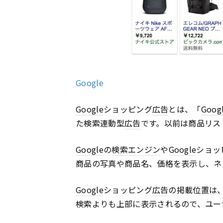
Google
Google
ショッピング
広告
とは、「
Goog
た検索連動型
広告
です。以前は商品リス
Google
の
検索エンジン
や
Google
ショッ
商品の写真や商品名、価格を表示し、ネ
Google
ショッピング
広告
の掲載位置は
検索よりも上部に表示されるので、ユー