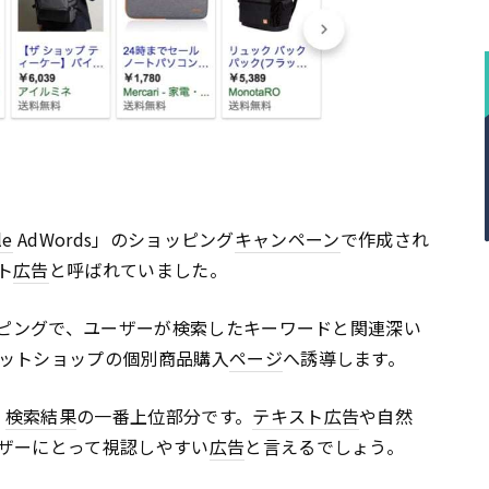
le
AdWords」のショッピング
キャンペーン
で作成され
ト
広告
と呼ばれていました。
ピングで、ユーザーが検索したキーワードと関連深い
ットショップの個別商品購入
ページ
へ誘導します。
、
検索結果
の一番上位部分です。
テキスト
広告
や自然
ザーにとって視認しやすい
広告
と言えるでしょう。