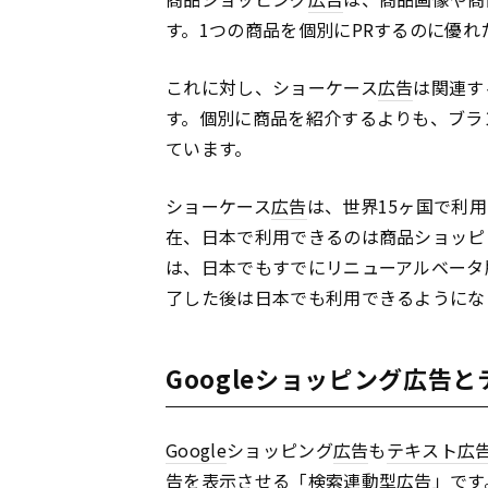
す。1つの商品を個別にPRするのに優れ
これに対し、ショーケース
広告
は関連す
す。個別に商品を紹介するよりも、ブラ
ています。
ショーケース
広告
は、世界15ヶ国で利
在、日本で利用できるのは商品ショッピ
は、日本でもすでにリニューアルベータ
了した後は日本でも利用できるようにな
Googleショッピング広告
Google
ショッピング
広告
も
テキスト
広
告
を表示させる「検索連動型
広告
」です