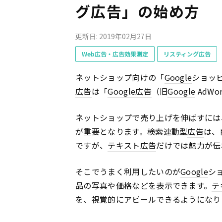
グ広告」の始め方
更新日: 2019年02月27日
Web広告・広告効果測定
リスティング広告
ネットショップ向けの「
Google
ショッ
広告
は「
Google
広告
（旧
Google
AdW
ネットショップで売り上げを伸ばすには
が重要となります。検索連動型
広告
は、
ですが、
テキスト
広告
だけでは魅力が伝
そこでうまく利用したいのが
Google
シ
品の写真や価格などを表示できます。
テ
を、視覚的にアピールできるようになり