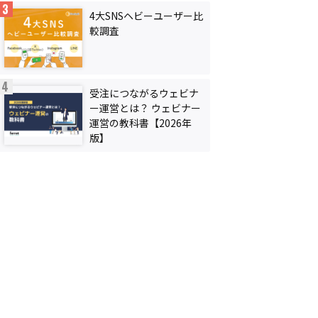
4大SNSヘビーユーザー比
較調査
受注につながるウェビナ
ー運営とは？ ウェビナー
運営の教科書【2026年
版】