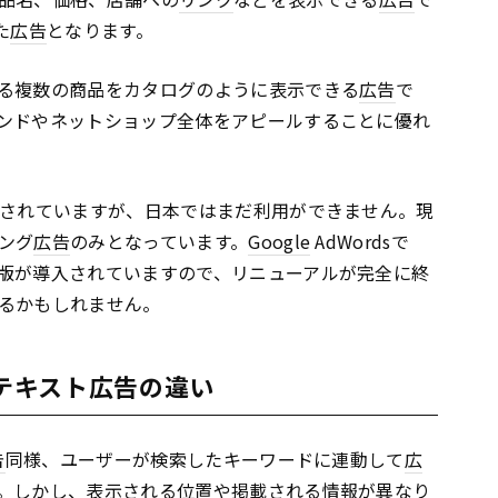
た
広告
となります。
る複数の商品をカタログのように表示できる
広告
で
ンドやネットショップ全体をアピールすることに優れ
用されていますが、日本ではまだ利用ができません。現
ング
広告
のみとなっています。
Google
AdWordsで
版が導入されていますので、リニューアルが完全に終
るかもしれません。
とテキスト広告の違い
告
同様、ユーザーが検索したキーワードに連動して
広
。しかし、表示される位置や掲載される情報が異なり