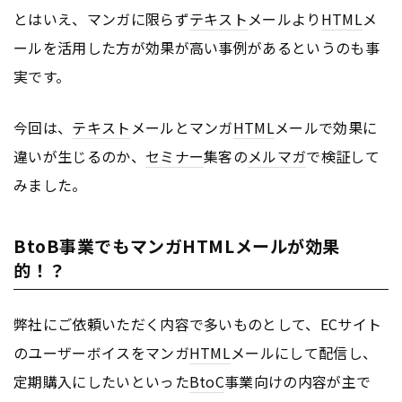
とはいえ、マンガに限らず
テキスト
メールより
HTML
メ
ールを活用した方が効果が高い事例があるというのも事
実です。
今回は、
テキスト
メールとマンガ
HTML
メールで効果に
違いが生じるのか、
セミナー
集客の
メルマガ
で検証して
みました。
BtoB事業でもマンガHTMLメールが効果
的！？
弊社にご依頼いただく内容で多いものとして、ECサイト
のユーザーボイスをマンガ
HTML
メールにして配信し、
定期購入にしたいといった
BtoC
事業向けの内容が主で