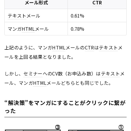
メール形式
CTR
テキスト
メール
0.61%
マンガ
HTML
メール
0.78%
上記のように、マンガ
HTML
メールの
CTR
は
テキスト
メ
ールを上回る結果となりました。
しかし、
セミナー
へのCV数（お申込み数）は
テキスト
メ
ール、マンガ
HTML
メールどちらとも同じでした。
“解決策”をマンガにすることがクリックに繋が
った