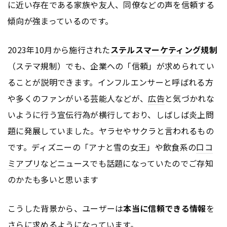
に近い存在である家族や友人、同僚などの声を信頼する
傾向が強まっているのです。
2023年10月から施行された
ステルスマーケティング
規制
（ステマ規制）でも、企業への「信頼」が求められてい
ることが説明できます。インフルエンサーと呼ばれる方
や多くのファンがいる芸能人などが、
広告
と気づかれな
いように行う宣伝行為が横行しており、しばしば炎上問
題に発展していました。ヤラセやサクラと言われるもの
です。ディズニーの「アナと雪の女王」や飲食系の
口コ
ミ
アプリ
などニュースでも話題になっていたのでご存知
のかたも多いと思います
こうした背景から、ユーザーは
本当に信頼できる情報
を
さらに求めるようになっています。