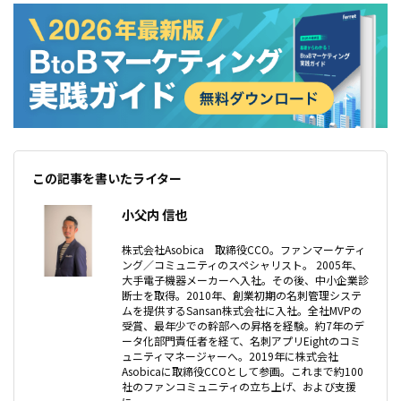
この記事を書いたライター
小父内 信也
株式会社Asobica 取締役CCO。ファンマーケティ
ング／コミュニティのスペシャリスト。 2005年、
大手電子機器メーカーへ入社。その後、中小企業診
断士を取得。2010年、創業初期の名刺管理システ
ムを提供するSansan株式会社に入社。全社MVPの
受賞、最年少での幹部への昇格を経験。約7年のデ
ータ化部門責任者を経て、名刺アプリEightのコミ
ュニティマネージャーへ。2019年に株式会社
Asobicaに取締役CCOとして参画。これまで約100
社のファンコミュニティの立ち上げ、および支援