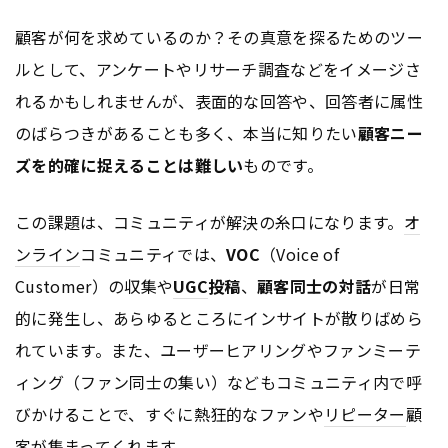
顧客が何を求めているのか？その真意を探るためのツー
ルとして、アンケートやリサーチ調査などをイメージさ
れるかもしれませんが、表面的な回答や、回答者に属性
のばらつきがあることも多く、本当に知りたい
顧客ニー
ズを的確に捉えることは難しい
ものです。
この課題は、コミュニティが解決の糸口になります。
オ
ンライン
コミュニティでは、
VOC
（Voice of
Customer）の収集や
UGC
投稿
、
顧客同士の対話
が日常
的に発生し、あらゆるところにインサイトが散りばめら
れています。また、ユーザーヒアリングやファンミーテ
ィング（ファン同士の集い）などもコミュニティ内で呼
びかけることで、すぐに熱狂的なファンや
リピーター
顧
客が集まってくれます。