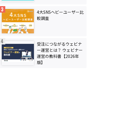
4大SNSヘビーユーザー比
較調査
受注につながるウェビナ
ー運営とは？ ウェビナー
運営の教科書【2026年
版】