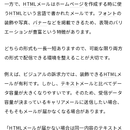
一方で、
HTML
メールはホーム
ページ
を作成する時に使
う
HTML
という言語で書かれたメールです。
フォント
の
装飾や写真、
バナー
などを掲載できるため、表現のバリ
エーションが豊富という特徴があります。
どちらの形式も一長一短ありますので、可能な限り両方
の形式で配信できる環境を整えることが大切です。
例えば、ビジュアルの訴求力では、装飾できる
HTML
メ
ールが有利です。しかし、
テキスト
メールと比べてデー
タ容量が大きくなりやすいです。そのため、受信データ
容量が決まっているキャリアメールに送信したい場合、
そもそもメールが届かなくなる場合があります。
「
HTML
メールが届かない場合は同一内容の
テキスト
メ