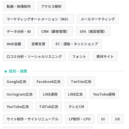
動画・映像制作
アクセス解析
マーケティングオートメーション（MA）
メールマーケティング
データ分析・BI
CRM（顧客管理）
SFA（商談管理）
Web会議
営業支援
EC・通販・ネットショップ
口コミ分析・ソーシャルリスニング
フォント
素材サイト
目的・施策
●
Google広告
Facebook広告
Twitter広告
Instagram広告
LINE運用
LINE広告
YouTube運用
YouTube広告
TikTok広告
テレビCM
サイト制作・サイトリニューアル
LP制作・LPO
UI
UX