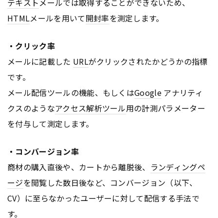
テキスト
メールでは取得することができないため、
HTML
メールを用いて
開封率
を測定します。
・クリック率
メールに記載した
URL
がクリックされたかどうかの指標
です。
メール配信ツールの機能、もしくは
Google
アナリティ
クスのような
アクセス解析ツール
用の計測パラメーター
を付与して測定します。
・コンバージョン率
商材の購入直後や、カートから離脱後、
ランディングペ
ージ
を閲覧した数日後など、コンバージョン（以下、
CV）に至らなかったユーザーに対して配信する手法で
す。