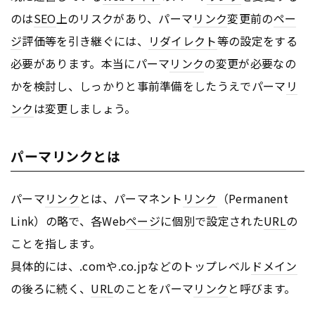
のは
SEO
上のリスクがあり、パーマ
リンク
変更前の
ペー
ジ
評価等を引き継ぐには、
リダイレクト
等の設定をする
必要があります。本当にパーマ
リンク
の変更が必要なの
かを検討し、しっかりと事前準備をしたうえでパーマ
リ
ンク
は変更しましょう。
パーマリンクとは
パーマ
リンク
とは、パーマネント
リンク
（Permanent
Link）の略で、各Web
ページ
に個別で設定された
URL
の
ことを指します。
具体的には、.comや.co.jpなどのトップレベル
ドメイン
の後ろに続く、
URL
のことをパーマ
リンク
と呼びます。