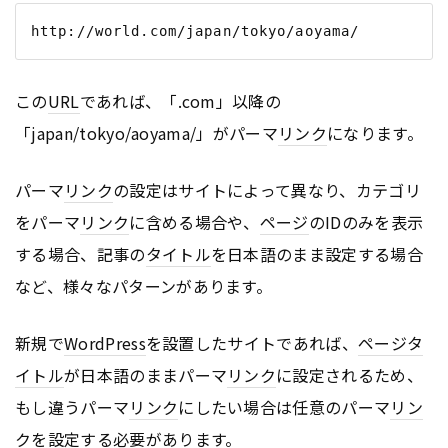
この
URL
であれば、「.com」以降の
「japan/tokyo/aoyama/」がパーマ
リンク
になります。
パーマ
リンク
の設定はサイトによって異なり、カテゴリ
をパーマ
リンク
に含める場合や、
ページ
のIDのみを表示
する場合、記事の
タイトル
を日本語のまま設定する場合
など、様々なパターンがあります。
新規で
WordPress
を設置したサイトであれば、
ページ
タ
イトル
が日本語のままパーマ
リンク
に設定されるため、
もし違うパーマ
リンク
にしたい場合は任意のパーマ
リン
ク
を設定する必要があります。