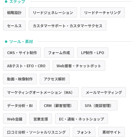
ステップ
●
戦略設計
リードジェネレーション
リードナーチャリング
セールス
カスタマーサポート・カスタマーサクセス
ツール・素材
●
CMS・サイト制作
フォーム作成
LP制作・LPO
ABテスト・EFO・CRO
Web接客・チャットボット
動画・映像制作
アクセス解析
マーケティングオートメーション（MA）
メールマーケティング
データ分析・BI
CRM（顧客管理）
SFA（商談管理）
Web会議
営業支援
EC・通販・ネットショップ
口コミ分析・ソーシャルリスニング
フォント
素材サイト