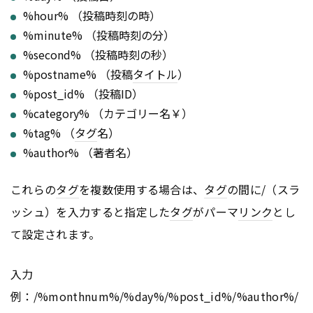
%hour% （投稿時刻の時）
%minute% （投稿時刻の分）
%second% （投稿時刻の秒）
%postname% （投稿
タイトル
）
%post_id% （投稿ID）
%category% （カテゴリー名￥）
%tag% （
タグ
名）
%author% （著者名）
これらの
タグ
を複数使用する場合は、
タグ
の間に/（スラ
ッシュ）を入力すると指定した
タグ
がパーマ
リンク
とし
て設定されます。
入力
例：/%monthnum%/%day%/%post_id%/%author%/