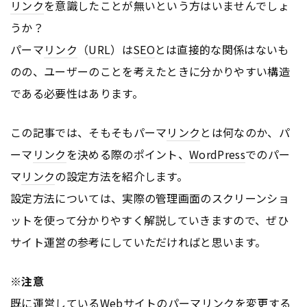
リンク
を意識したことが無いという方はいませんでしょ
うか？
パーマ
リンク
（
URL
）は
SEO
とは直接的な関係はないも
のの、ユーザーのことを考えたときに分かりやすい構造
である必要性はあります。
この記事では、そもそもパーマ
リンク
とは何なのか、パ
ーマ
リンク
を決める際のポイント、
WordPress
でのパー
マ
リンク
の設定方法を紹介します。
設定方法については、実際の管理画面のスクリーンショ
ットを使って分かりやすく解説していきますので、ぜひ
サイト運営の参考にしていただければと思います。
※注意
既に運営している
Webサイト
のパーマ
リンク
を変更する