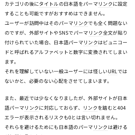
カテゴリの後に
タイトル
の日本語をパーマ
リンク
に設定
することも可能ですがおすすめはできません。
ユーザーが訪問中はそのパーマ
リンク
でも全く問題ない
のですが、外部サイトやSNSでパーマ
リンク
全文が貼り
付けられていた場合、日本語パーマ
リンク
はピュニコー
ドと呼ばれるアルファベットと数字に変換されてしまい
ます。
それを理解していない一般ユーザーには怪しい
URL
では
ないかと、必要のない心配をさせてしまいます。
また、最近では少なくなりましたが、外部サイトが日本
語パーマ
リンク
に対応しておらず、
リンク
を踏むと404
エラーが表示されるリスクも0とは言い切れません。
それらを避けるためにも日本語のパーマ
リンク
は避ける