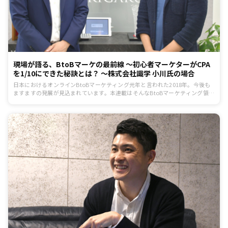
現場が語る、BtoBマーケの最前線 ～初心者マーケターがCPA
を1/10にできた秘訣とは？ ～株式会社識学 小川氏の場合
日本におけるオンラインBtoBマーケティング元年と言われた2018年。今後も
ますますの発展が見込まれています。本連載はそんなBtoBマーケティング領域
で活躍するマーケターのリアルな失敗談や成功談などに、『ferret』運営会社
の株式会社ベーシック 代表取締役である秋山が迫ります。今回のゲストは、今
年2月に上場を果たした株式会社識学のマーケティング推進室 室長 小川氏で
す。