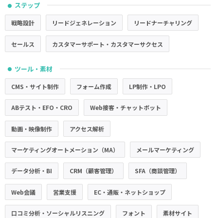
ステップ
●
戦略設計
リードジェネレーション
リードナーチャリング
セールス
カスタマーサポート・カスタマーサクセス
ツール・素材
●
CMS・サイト制作
フォーム作成
LP制作・LPO
ABテスト・EFO・CRO
Web接客・チャットボット
動画・映像制作
アクセス解析
マーケティングオートメーション（MA）
メールマーケティング
データ分析・BI
CRM（顧客管理）
SFA（商談管理）
Web会議
営業支援
EC・通販・ネットショップ
口コミ分析・ソーシャルリスニング
フォント
素材サイト