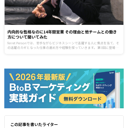
内向的な性格なのに14年間営業 その理由と他チームとの働き
方について聞いてみた
ferret Personでは、若手ながらビジネスシーンで活躍する人に焦点を当て、そ
の活躍のカギとなった仕事の進め方や経験を探っていきます。 第3回に登場す
るのは、株式会社ヤプリでセールスを務める高橋 知久氏です。自身を内向的な
性格だと言いつつも、14年間営業職として働く高橋氏に、営業という仕事への
向き合い方や、近年重要になっているセールスと他チームの関わり方などにつ
いてお話を伺います。
この記事を書いたライター