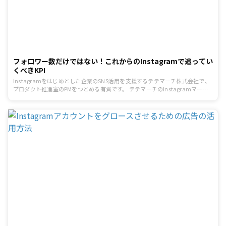
フォロワー数だけではない！これからのInstagramで追ってい
くべきKPI
Instagramをはじめとした企業のSNS活用を支援するテテマーチ株式会社で、
プロダクト推進室のPMをつとめる有賀です。 テテマーチのInstagramマーケ
ティングについての連載第2回。 前回は、「[Instagramマーケティングで知っ
ておきたい基礎知識」についてお話ししました。その中でInstagram運用にお
けるKPIについてどのようなものがあるかをご紹介しましたが、今回はKPIにつ
いてさらに深掘りしてお話しします。