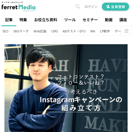
ログイン
会員登録
記事
特集
お役立ち資料
ツール
セミナー
動画
講座
SEO
SNSマーケ
Web広告
CMS
ABテスト・EFO
MA
LP制作
データ分析