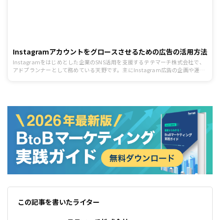
Instagramアカウントをグロースさせるための広告の活用方法
Instagramをはじめとした企業のSNS活用を支援するテテマーチ株式会社で、
アドプランナーとして務めている天野です。主にInstagram広告の企画や運用
を担当しています。「Instagramアカウントのフォロワー数が増えない」とい
う悩みを抱えているクライアント様が、やはり多くいらっしゃいます。そこ
で、テテマーチのInstagramマーケティングについての連載第3回では、
Instagramのアカウントをグロースさせる（多くのフォロワーと繋がる）ため
の広告の活用方法についてお話しします。ただし、「フォロワー数」はあくま
でひとつのKPIに過ぎないということを念頭においていただけると幸いです。
大
この記事を書いたライター