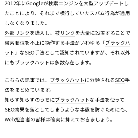
2012年に
Google
が
検索エンジン
を大型アップデートし
たことにより、それまで横行していたスパム行為が通用
しなくなりました。
外部リンク
を購入し、被
リンク
を大量に設置することで
検索順位を不正に操作する手法がいわゆる「
ブラックハ
ット
」な
SEO
手法として認知されていますが、それ以外
にも
ブラックハット
は多数存在します。
こちらの記事では、
ブラックハット
に分類される
SEO
手
法をまとめています。
知らず知らずのうちに
ブラックハット
な手法を使って
SEO
効果を落としてしまうような事態を防ぐためにも、
Web担当者の皆様は確実に抑えておきましょう。