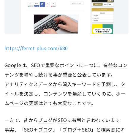
https://ferret-plus.com/680
Google
は、
SEO
で重要なポイントに一つに、有益な
コン
テンツ
を増やし続ける事が重要と公表しています。
アナリティクスデータから流入キーワードを予測し、
タ
イトル
を決定し、
コンテンツ
を量産していくのに、ホー
ム
ページ
の更新はとても大変なことです。
一方で、昔から
ブログ
が
SEO
に有利と言われています。
事実、「
SEO
＋
ブログ
」「
ブログ
＋
SEO
」と検索窓にキ