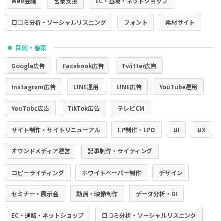
Web会議
営業支援
EC・通販・ネットショップ
口コミ分析・ソーシャルリスニング
フォント
素材サイト
目的・施策
●
Google広告
Facebook広告
Twitter広告
Instagram広告
LINE運用
LINE広告
YouTube運用
YouTube広告
TikTok広告
テレビCM
サイト制作・サイトリニューアル
LP制作・LPO
UI
UX
オウンドメディア運営
記事制作・ライティング
コピーライティング
ホワイトペーパー制作
デザイン
セミナー・展示会
動画・映像制作
データ分析・BI
EC・通販・ネットショップ
口コミ分析・ソーシャルリスニング