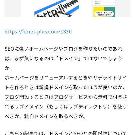
https://ferret-plus.com/1830
SEO
に強いホーム
ページ
や
ブログ
を作りたいのであれ
ば、まず気になるのは「
ドメイン
」ではないでしょう
か。
ホーム
ページ
をリニューアルするときやサテライトサイ
トを作るときは新規
ドメイン
を取ったほうが良いのか、
ブログ
開設するときは
ブログ
サービスから無料で付与さ
れるサブ
ドメイン
（もしくはサブディレクトリ）を使う
べきか、独自
ドメイン
を取るべきか。
こちらの記事では、
ドメイン
と
SEO
との関係性について