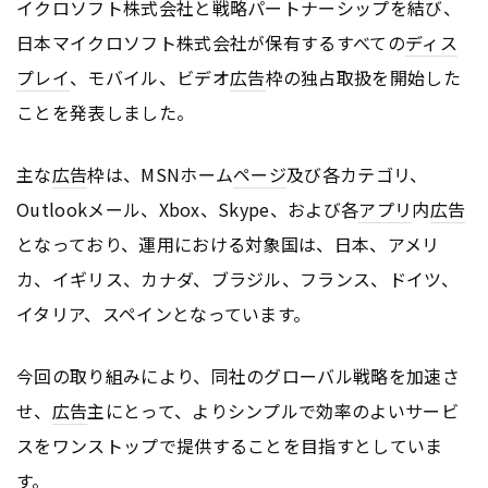
イクロソフト株式会社と戦略パートナーシップを結び、
日本マイクロソフト株式会社が保有するすべての
ディス
プレイ
、モバイル、ビデオ
広告
枠の独占取扱を開始した
ことを発表しました。
主な
広告
枠は、MSNホーム
ページ
及び各カテゴリ、
Outlookメール、Xbox、Skype、および各
アプリ
内
広告
となっており、運用における対象国は、日本、アメリ
カ、イギリス、カナダ、ブラジル、フランス、ドイツ、
イタリア、スペインとなっています。
今回の取り組みにより、同社のグローバル戦略を加速さ
せ、
広告
主にとって、よりシンプルで効率のよいサービ
スをワンストップで提供することを目指すとしていま
す。