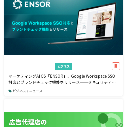
ビジネス
マーケティングAI OS「ENSOR」、Google Workspace SSO
対応とブランドチェック機能をリリース──セキュリティ強
化と広告配信前の自動コンプラ検知を一体で実現
ビジネス / ニュース