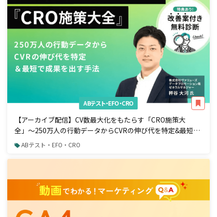
ABテスト・EFO・CRO
【アーカイブ配信】CV数最大化をもたらす「CRO施策大
全」〜250万人の行動データからCVRの伸び代を特定&最短で
成果を出す手法〜
ABテスト・EFO・CRO