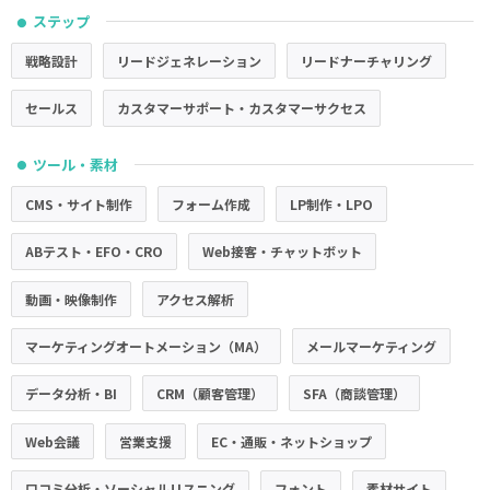
ステップ
●
戦略設計
リードジェネレーション
リードナーチャリング
セールス
カスタマーサポート・カスタマーサクセス
ツール・素材
●
CMS・サイト制作
フォーム作成
LP制作・LPO
ABテスト・EFO・CRO
Web接客・チャットボット
動画・映像制作
アクセス解析
マーケティングオートメーション（MA）
メールマーケティング
データ分析・BI
CRM（顧客管理）
SFA（商談管理）
Web会議
営業支援
EC・通販・ネットショップ
口コミ分析・ソーシャルリスニング
フォント
素材サイト