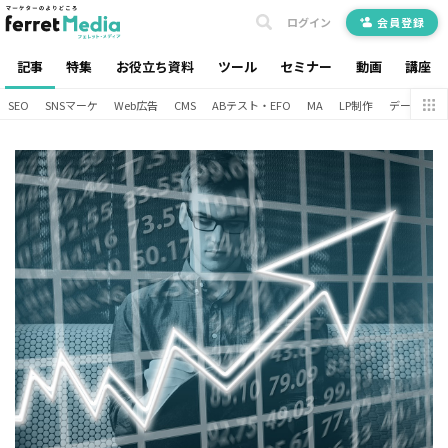
ログイン
会員登録
記事
特集
お役立ち資料
ツール
セミナー
動画
講座
SEO
SNSマーケ
Web広告
CMS
ABテスト・EFO
MA
LP制作
データ分析