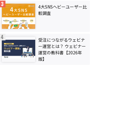
4大SNSヘビーユーザー比
較調査
受注につながるウェビナ
ー運営とは？ ウェビナー
運営の教科書【2026年
版】