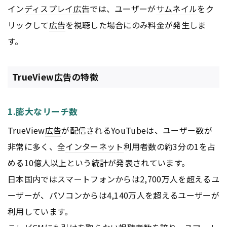
イン
ディスプレイ
広告
では、ユーザーが
サムネイル
をク
リックして
広告
を視聴した場合にのみ料金が発生しま
す。
TrueView広告の特徴
1.膨大なリーチ数
TrueView
広告
が配信されるYouTubeは、ユーザー数が
非常に多く、全
インターネット
利用者数の約3分の1を占
める10億人以上という統計が発表されています。
日本国内ではスマートフォンからは2,700万人を超えるユ
ーザーが、パソコンからは4,140万人を超えるユーザーが
利用しています。