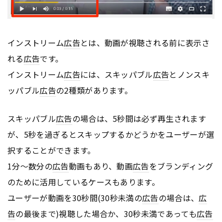
インストリーム
広告
とは、動画が視聴される前に表示さ
れる
広告
です。
インストリーム
広告
には、スキッパブル
広告
とノンスキ
ッパブル
広告
の2種類があります。
スキッパブル
広告
の場合は、5秒間は必ず再生されます
が、5秒を過ぎるとスキップするかどうかをユーザーが選
択することができます。
1分〜数分の
広告
動画もあり、動画
広告
をブランディング
のために活用しているケースもあります。
ユーザーが動画を30秒間(30秒未満の
広告
の場合は、
広
告
の最後まで)視聴した場合か、30秒未満であっても
広告