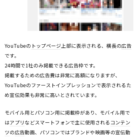
YouTubeの
トップページ
上部に表示される、横長の
広告
です。
24時間で1社のみ掲載できる
広告
枠です。
掲載するための
広告
費は非常に高額になりますが、
YouTubeのファーストインプレッションで表示されるた
め宣伝効果も非常に高いとされています。
モバイル用とパソコン用に掲載枠があり、モバイル用で
は
アプリ
などスマートフォンで主に使用される
コンテン
ツ
の
広告
動画、パソコンではブランドや映画等の宣伝動