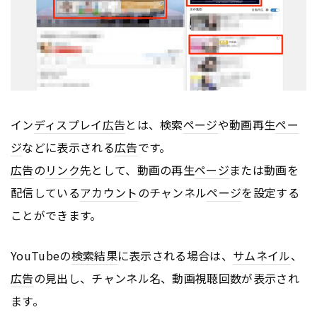
イン
ディスプレイ
広告
とは、検索
ページ
や動画再生
ペー
ジ
などに表示される
広告
です。
広告
の
リンク
先として、動画の再生
ページ
または動画を
配信している
アカウント
のチャンネル
ページ
を設定する
ことができます。
YouTubeの
検索結果
に表示される場合は、
サムネイル
、
広告
の見出し、チャンネル名、動画視聴回数が表示され
ます。