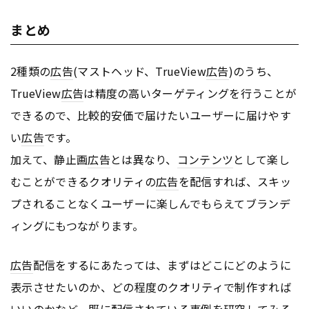
まとめ
2種類の
広告
(マストヘッド、TrueView
広告
)のうち、
TrueView
広告
は精度の高いターゲティングを行うことが
できるので、比較的安価で届けたいユーザーに届けやす
い
広告
です。
加えて、静止画
広告
とは異なり、
コンテンツ
として楽し
むことができるクオリティの
広告
を配信すれば、スキッ
プされることなくユーザーに楽しんでもらえてブランデ
ィングにもつながります。
広告
配信をするにあたっては、まずはどこにどのように
表示させたいのか、どの程度のクオリティで制作すれば
いいのかなど、既に配信されている事例を研究してみる