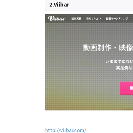
2.Viibar
http://viibar.com/