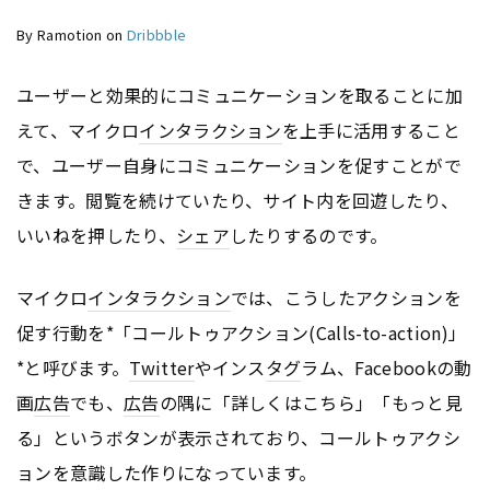
By Ramotion on
Dribbble
ユーザーと効果的にコミュニケーションを取ることに加
えて、マイクロ
インタラクション
を上手に活用すること
で、ユーザー自身にコミュニケーションを促すことがで
きます。閲覧を続けていたり、サイト内を回遊したり、
いいねを押したり、
シェア
したりするのです。
マイクロ
インタラクション
では、こうしたアクションを
促す行動を*「コールトゥアクション(Calls-to-action)」
*と呼びます。
Twitter
やインス
タグ
ラム、Facebookの動
画
広告
でも、
広告
の隅に「詳しくはこちら」「もっと見
る」というボタンが表示されており、コールトゥアクシ
ョンを意識した作りになっています。