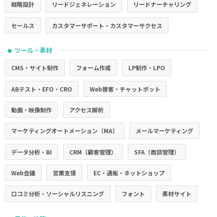
戦略設計
リードジェネレーション
リードナーチャリング
セールス
カスタマーサポート・カスタマーサクセス
ツール・素材
●
CMS・サイト制作
フォーム作成
LP制作・LPO
ABテスト・EFO・CRO
Web接客・チャットボット
動画・映像制作
アクセス解析
マーケティングオートメーション（MA）
メールマーケティング
データ分析・BI
CRM（顧客管理）
SFA（商談管理）
Web会議
営業支援
EC・通販・ネットショップ
口コミ分析・ソーシャルリスニング
フォント
素材サイト