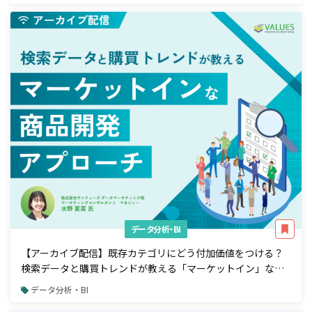
データ分析・BI
【アーカイブ配信】既存カテゴリにどう付加価値をつける？
検索データと購買トレンドが教える「マーケットイン」な商
品開発アプローチ
データ分析・BI