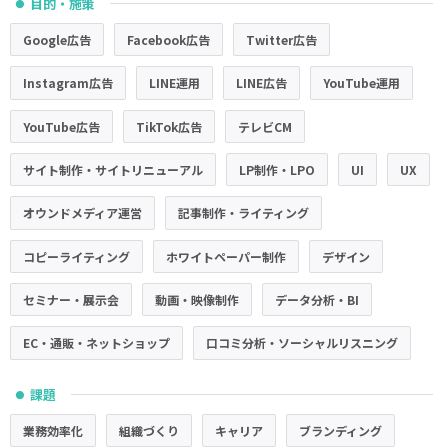
目的・施策
●
Google広告
Facebook広告
Twitter広告
Instagram広告
LINE運用
LINE広告
YouTube運用
YouTube広告
TikTok広告
テレビCM
サイト制作・サイトリニューアル
LP制作・LPO
UI
UX
オウンドメディア運営
記事制作・ライティング
コピーライティング
ホワイトペーパー制作
デザイン
セミナー・展示会
動画・映像制作
データ分析・BI
EC・通販・ネットショップ
口コミ分析・ソーシャルリスニング
課題
●
業務効率化
組織づくり
キャリア
ブランディング