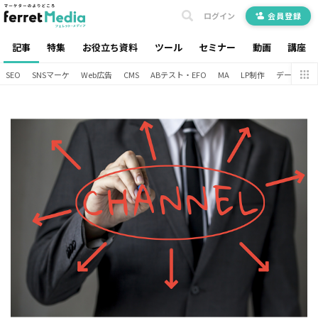
ログイン
会員登録
記事
特集
お役立ち資料
ツール
セミナー
動画
講座
SEO
SNSマーケ
Web広告
CMS
ABテスト・EFO
MA
LP制作
データ分析