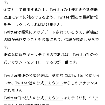
す。
企業として運用する以上、
Twitter
の仕様変更や新機能
追加にすぐに対応できるよう、
Twitter
関連の最新情報
をチェックしなければいけません。
Twitter
は頻繁にアップデートされているうえ、新機能
の噂が飛び交うことも頻繁にあり、情報が錯綜しがちで
す。
正確な情報をキャッチするのであれば、
Twitter
社の公
式
アカウント
をフォローするのが一番です。
Twitter
関連の公式発表は、基本的には
Twitter
公式サイ
トか、
Twitter
社の公式
アカウント
からしかアナウンス
されません。
Twitter
日本法人の公式
アカウント
はカテゴリ別で15
ア