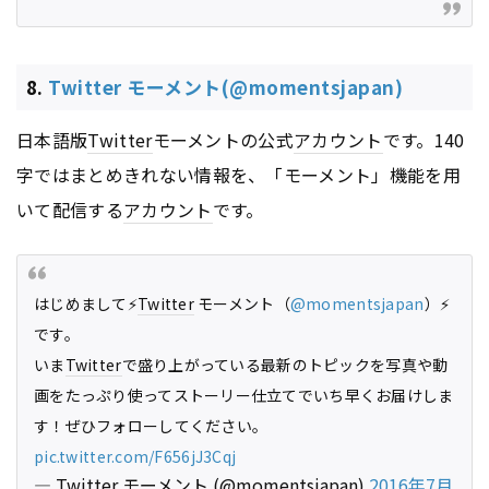
8.
Twitter モーメント(@momentsjapan)
日本語版
Twitter
モーメントの公式
アカウント
です。140
字ではまとめきれない情報を、「モーメント」機能を用
いて配信する
アカウント
です。
はじめまして⚡️
Twitter
モーメント（
@momentsjapan
）⚡️
です。
いま
Twitter
で盛り上がっている最新のトピックを写真や動
画をたっぷり使ってストーリー仕立てでいち早くお届けしま
す！ぜひフォローしてください。
pic.twitter.com/F656jJ3Cqj
—
Twitter
モーメント (@momentsjapan)
2016年7月