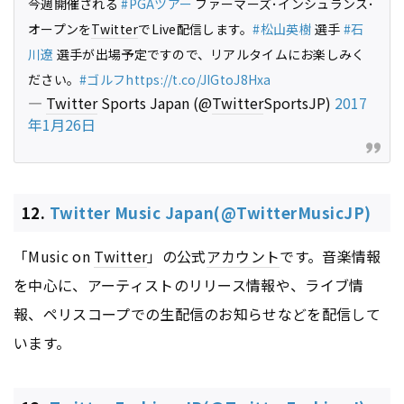
今週開催される
#PGAツアー
ファーマーズ･インシュランス･
オープンを
Twitter
でLive配信します。
#松山英樹
選手
#石
川遼
選手が出場予定ですので、リアルタイムにお楽しみく
ださい。
#ゴルフ
https://t.co/JIGtoJ8Hxa
—
Twitter
Sports Japan (@
Twitter
SportsJP)
2017
年1月26日
12.
Twitter Music Japan(@TwitterMusicJP)
「Music on
Twitter
」の公式
アカウント
です。音楽情報
を中心に、アーティストのリリース情報や、ライブ情
報、ペリスコープでの生配信のお知らせなどを配信して
います。