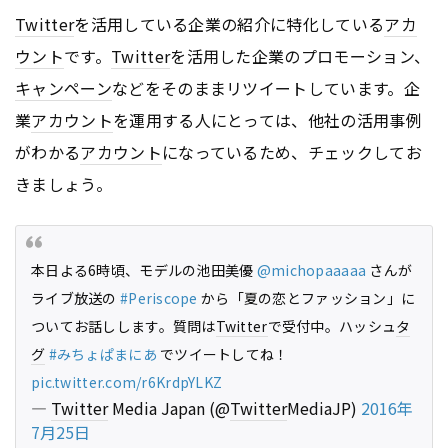
Twitter
を活用している企業の紹介に特化している
アカ
ウント
です。
Twitter
を活用した企業のプロモーション、
キャンペーン
などをそのままリツイートしています。企
業
アカウント
を運用する人にとっては、他社の活用事例
がわかる
アカウント
になっているため、チェックしてお
きましょう。
本日よる6時頃、モデルの池田美優
@michopaaaaa
さんが
ライブ放送の
#Periscope
から「夏の恋とファッション」に
ついてお話しします。質問は
Twitter
で受付中。ハッシュ
タ
グ
#みちょぱまにあ
でツイートしてね！
pic.twitter.com/r6KrdpYLKZ
—
Twitter
Media Japan (@
Twitter
MediaJP)
2016年
7月25日