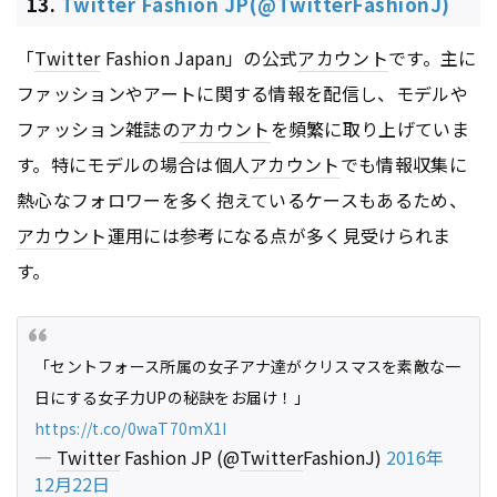
13.
Twitter Fashion JP(@TwitterFashionJ)
「
Twitter
Fashion Japan」の公式
アカウント
です。主に
ファッションやアートに関する情報を配信し、モデルや
ファッション雑誌の
アカウント
を頻繁に取り上げていま
す。特にモデルの場合は個人
アカウント
でも情報収集に
熱心なフォロワーを多く抱えているケースもあるため、
アカウント
運用には参考になる点が多く見受けられま
す。
「セントフォース所属の女子アナ達がクリスマスを素敵な一
日にする女子力UPの秘訣をお届け！」
https://t.co/0waT70mX1I
—
Twitter
Fashion JP (@
Twitter
FashionJ)
2016年
12月22日