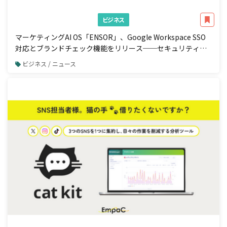
ビジネス
マーケティングAI OS「ENSOR」、Google Workspace SSO
対応とブランドチェック機能をリリース──セキュリティ強
化と広告配信前の自動コンプラ検知を一体で実現
ビジネス / ニュース