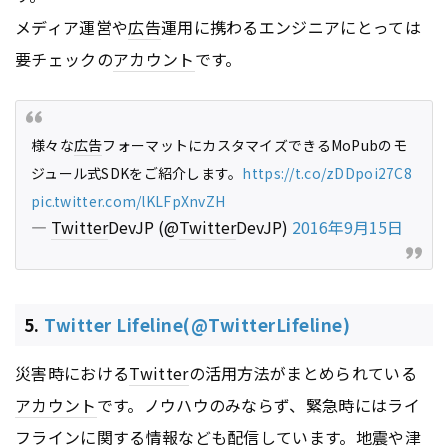
メディア運営や
広告
運用に携わるエンジニアにとっては
要チェックの
アカウント
です。
様々な
広告
フォーマットにカスタマイズできるMoPubのモ
ジュール式SDKをご紹介します。
https://t.co/zDDpoi27C8
pic.twitter.com/lKLFpXnvZH
—
Twitter
DevJP (@
Twitter
DevJP)
2016年9月15日
5.
Twitter Lifeline(@TwitterLifeline)
災害時における
Twitter
の活用方法がまとめられている
アカウント
です。ノウハウのみならず、緊急時にはライ
フラインに関する情報なども配信しています。地震や津