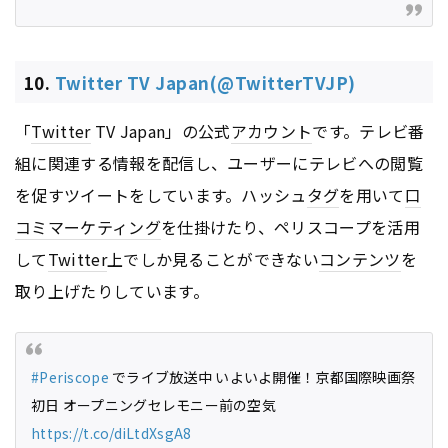
10.
Twitter TV Japan(@TwitterTVJP)
「
Twitter
TV Japan」の公式
アカウント
です。テレビ番
組に関連する情報を配信し、ユーザーにテレビへの閲覧
を促すツイートをしています。ハッシュ
タグ
を用いて
口
コミ
マーケティング
を仕掛けたり、ペリスコープを活用
して
Twitter
上でしか見ることができない
コンテンツ
を
取り上げたりしています。
#Periscope
でライブ放送中 いよいよ開催！京都国際映画祭
初日 オープニングセレモニー前の空気
https://t.co/diLtdXsgA8