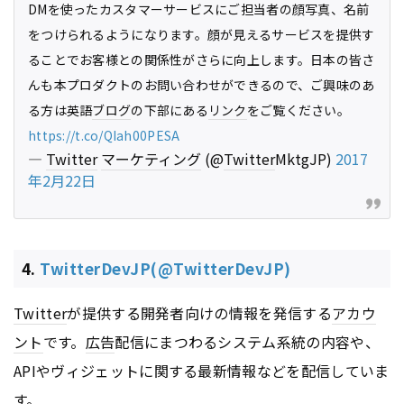
DMを使ったカスタマーサービスにご担当者の顔写真、名前
をつけられるようになります。顔が見えるサービスを提供す
ることでお客様との関係性がさらに向上します。日本の皆さ
んも本プロダクトのお問い合わせができるので、ご興味のあ
る方は英語
ブログ
の下部にある
リンク
をご覧ください。
https://t.co/QIah00PESA
—
Twitter
マーケティング
(@
Twitter
MktgJP)
2017
年2月22日
4.
TwitterDevJP(@TwitterDevJP)
Twitter
が提供する開発者向けの情報を発信する
アカウ
ント
です。
広告
配信にまつわるシステム系統の内容や、
APIやヴィジェットに関する最新情報などを配信していま
す。