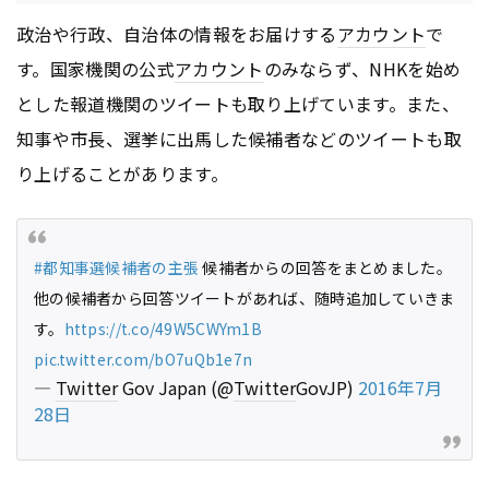
政治や行政、自治体の情報をお届けする
アカウント
で
す。国家機関の公式
アカウント
のみならず、NHKを始め
とした報道機関のツイートも取り上げています。また、
知事や市長、選挙に出馬した候補者などのツイートも取
り上げることがあります。
#都知事選候補者の主張
候補者からの回答をまとめました。
他の候補者から回答ツイートがあれば、随時追加していきま
す。
https://t.co/49W5CWYm1B
pic.twitter.com/bO7uQb1e7n
—
Twitter
Gov Japan (@
Twitter
GovJP)
2016年7月
28日