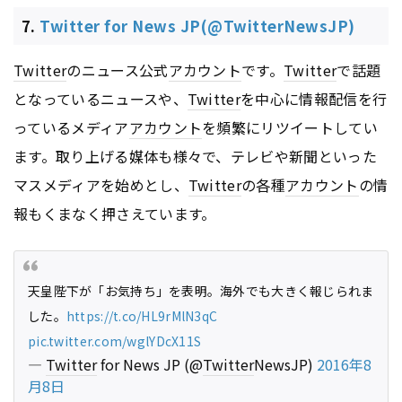
7.
Twitter for News JP(@TwitterNewsJP)
Twitter
のニュース公式
アカウント
です。
Twitter
で話題
となっているニュースや、
Twitter
を中心に情報配信を行
っているメディア
アカウント
を頻繁にリツイートしてい
ます。取り上げる媒体も様々で、テレビや新聞といった
マスメディアを始めとし、
Twitter
の各種
アカウント
の情
報もくまなく押さえています。
天皇陛下が「お気持ち」を表明。海外でも大きく報じられま
した。
https://t.co/HL9rMlN3qC
pic.twitter.com/wglYDcX11S
—
Twitter
for News JP (@
Twitter
NewsJP)
2016年8
月8日