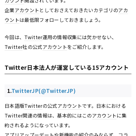
カウント
開設されています。
企業
アカウント
としておさえておきたいカテゴリの
アカ
ウント
は最低限フォローしておきましょう。
今回は、
Twitter
運用の情報収集には欠かせない、
Twitter
社の公式
アカウント
をご紹介します。
Twitter日本法人が運営している15アカウント
1.
TwitterJP(@TwitterJP)
日本語版
Twitter
の公式
アカウント
です。日本における
Twitter
関連の情報は、基本的にはこの
アカウント
に集
約されるようになっています。
アプリ
アップーデートや新機能の紹介のみならず、コラ