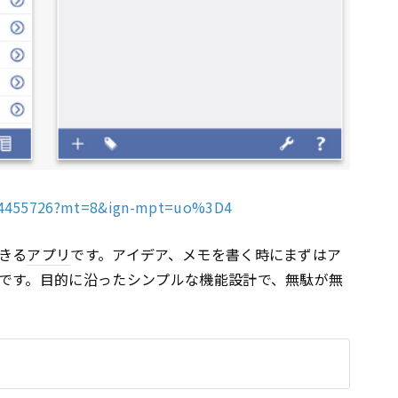
d284455726?mt=8&ign-mpt=uo%3D4
きる
アプリ
です。アイデア、メモを書く時にまずはア
です。目的に沿ったシンプルな機能設計で、無駄が無