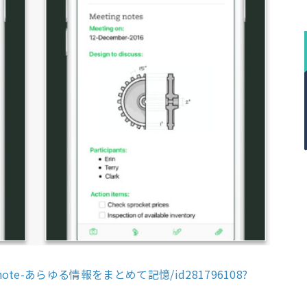
p/evernote-あらゆる情報をまとめて記憶/id281796108?