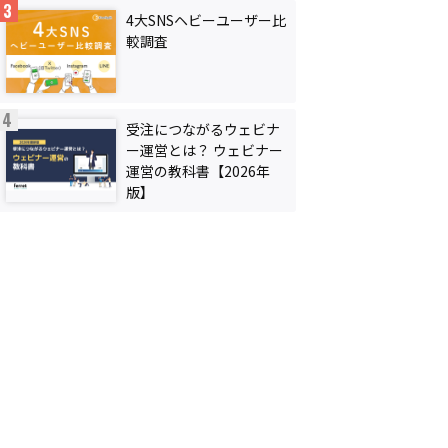
4大SNSヘビーユーザー比
較調査
受注につながるウェビナ
ー運営とは？ ウェビナー
運営の教科書【2026年
版】