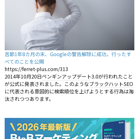
苦節1年8カ月の末、Googleの警告解除に成功。行ったす
べてのことを公開
https://ferret-plus.com/313
2014年10月20日
ペンギンアップデート
3.0が行われたこと
が公式に発表されました。このような
ブラックハット
SEO
に代表される意図的に検索順位を上げようとする行為は淘
汰されつつあります。