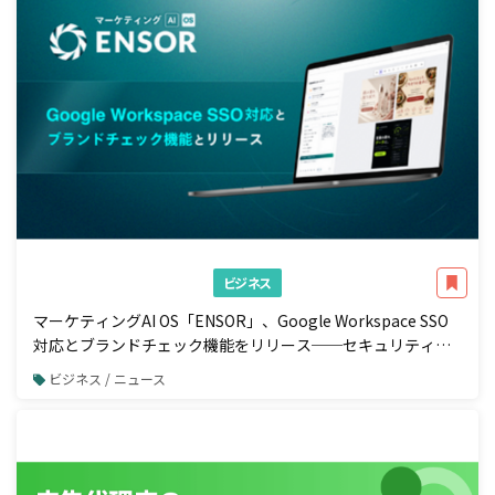
ビジネス
マーケティングAI OS「ENSOR」、Google Workspace SSO
対応とブランドチェック機能をリリース──セキュリティ強
化と広告配信前の自動コンプラ検知を一体で実現
ビジネス / ニュース