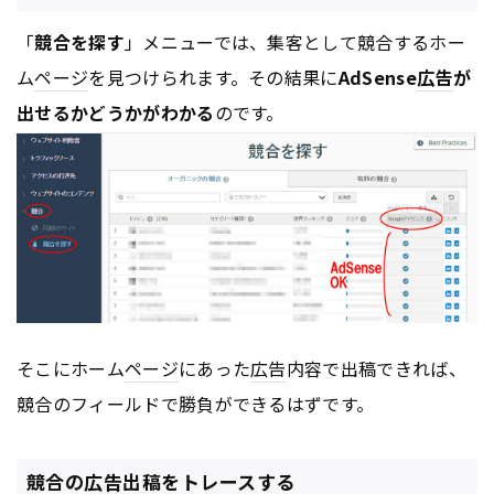
「
競合を探す
」メニューでは、集客として競合するホー
ム
ページ
を見つけられます。その結果に
AdSense
広告
が
出せるかどうかがわかる
のです。
そこにホーム
ページ
にあった
広告
内容で出稿できれば、
競合のフィールドで勝負ができるはずです。
競合の広告出稿をトレースする