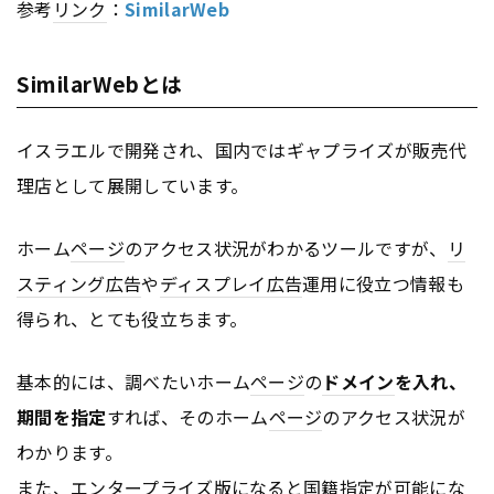
参考
リンク
：
SimilarWeb
SimilarWebとは
イスラエルで開発され、国内ではギャプライズが販売代
理店として展開しています。
ホーム
ページ
のアクセス状況がわかるツールですが、
リ
スティング広告
や
ディスプレイ
広告
運用に役立つ情報も
得られ、とても役立ちます。
基本的には、調べたいホーム
ページ
の
ドメイン
を入れ、
期間を指定
すれば、そのホーム
ページ
のアクセス状況が
わかります。
また、エンタープライズ版になると国籍指定が可能にな