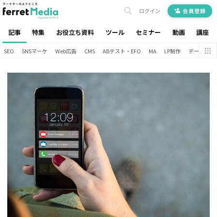
ログイン
会員登録
記事
特集
お役立ち資料
ツール
セミナー
動画
講座
SEO
SNSマーケ
Web広告
CMS
ABテスト・EFO
MA
LP制作
データ分析