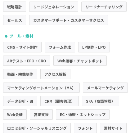
戦略設計
リードジェネレーション
リードナーチャリング
セールス
カスタマーサポート・カスタマーサクセス
ツール・素材
●
CMS・サイト制作
フォーム作成
LP制作・LPO
ABテスト・EFO・CRO
Web接客・チャットボット
動画・映像制作
アクセス解析
マーケティングオートメーション（MA）
メールマーケティング
データ分析・BI
CRM（顧客管理）
SFA（商談管理）
Web会議
営業支援
EC・通販・ネットショップ
口コミ分析・ソーシャルリスニング
フォント
素材サイト