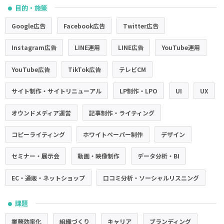
目的・施策
●
Google広告
Facebook広告
Twitter広告
Instagram広告
LINE運用
LINE広告
YouTube運用
YouTube広告
TikTok広告
テレビCM
サイト制作・サイトリニューアル
LP制作・LPO
UI
UX
オウンドメディア運営
記事制作・ライティング
コピーライティング
ホワイトペーパー制作
デザイン
セミナー・展示会
動画・映像制作
データ分析・BI
EC・通販・ネットショップ
口コミ分析・ソーシャルリスニング
課題
●
業務効率化
組織づくり
キャリア
ブランディング