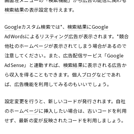
画面左メニューの「検索機能」から
広告
の配信に関わる
検索結果
の表示設定を行えます。
Google
カスタム検索では*、
検索結果
に
Google
AdWordsによる
リスティング広告
が表示されます。*競合
他社のホーム
ページ
が表示されてしまう場合があるので
注意してください。また、
広告
配信サービス「
Google
AdSense」と連動すれば、
検索結果
に表示される
広告
か
ら収入を得ることもできます。個人
ブログ
などであれ
ば、
広告
機能を利用してみるのもいいでしょう。
設定変更を行うと、新しいコードが発行されます。自社
のホーム
ページ
に挿入したい場合は、古いコードを利用
せず、最新の変が反映されたコードを利用しましょう。