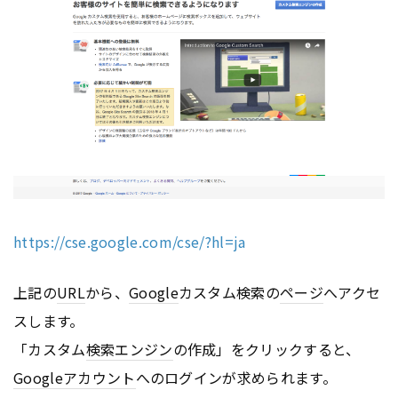
https://cse.google.com/cse/?hl=ja
上記の
URL
から、
Google
カスタム検索の
ページ
へアクセ
スします。
「カスタム
検索エンジン
の作成」をクリックすると、
Google
アカウント
へのログインが求められます。