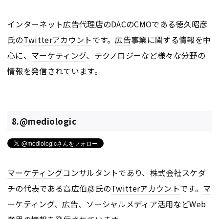
インターネット
広告
代理店のDACのCMOである徳久昭彦
氏の
Twitter
アカウント
です。
広告
事業に関する情報を中
心に、
マーケティング
、テクノロジーなど様々な分野の
情報を発信されています。
8.@mediologic
マーケティング
コンサルタントであり、株式会社スケダ
チの代表である高広伯彦氏の
Twitter
アカウント
です。
マ
ーケティング
、
広告
、
ソーシャルメディア
活用などWeb