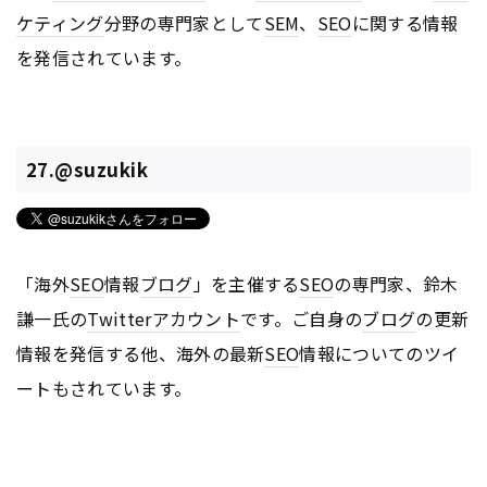
ケティング
分野の専門家として
SEM
、
SEO
に関する情報
を発信されています。
27.@suzukik
「海外
SEO
情報
ブログ
」を主催する
SEO
の専門家、鈴木
謙一氏の
Twitter
アカウント
です。ご自身の
ブログ
の更新
情報を発信する他、海外の最新
SEO
情報についてのツイ
ートもされています。