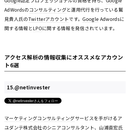
Google
認定プロフェッショナルの資格を持ち、
Google
AdWordsの
コンサルティング
と運用代行を行っている鷲
見貴人氏の
Twitter
アカウント
です。
Google
Adwordsに
関する情報と
LPO
に関する情報を発信されています。
アクセス解析の情報収集にオススメなアカウン
ト6選
15.@netinvester
マーケティング
コンサルティング
サービスを手がけるア
ユダンテ株式会社のシニアコンサルタント、山浦直宏氏