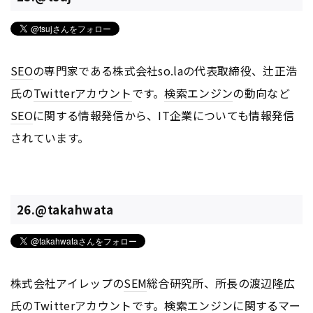
SEO
の専門家である株式会社so.laの代表取締役、辻正浩
氏の
Twitter
アカウント
です。
検索エンジン
の動向など
SEO
に関する情報発信から、IT企業についても情報発信
されています。
26.@takahwata
株式会社アイレップの
SEM
総合研究所、所長の渡辺隆広
氏の
Twitter
アカウント
です。
検索エンジン
に関する
マー