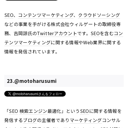
SEO
、
コンテンツ
マーケティング
、
クラウドソーシング
などの事業を手がける株式会社ウィルゲートの取締役専
務、吉岡諒氏の
Twitter
アカウント
です。
SEO
を含む
コン
テンツ
マーケティング
に関する情報やWeb業界に関する
情報を発信されています。
23.@motoharusumi
「
SEO
検索エンジン
最適化」という
SEO
に関する情報を
発信する
ブログ
の主催者であり
マーケティング
コンサル