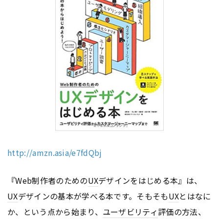
http://amzn.asia/e7fdQbj
『Web制作者のための
UX
デザインをはじめる本』は、
UX
デザインの基本が学べる本です。そもそも
UX
とはなに
か、という点から始まり、
ユーザビリティ
評価の方法、