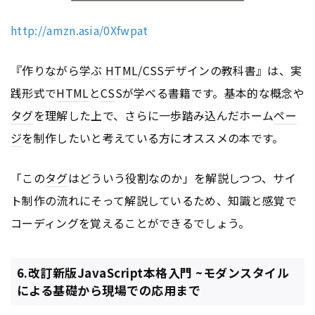
http://amzn.asia/0Xfwpat
『作りながら学ぶ
HTML
/
CS
Sデザインの教科書』は、実
践形式で
HTML
と
CS
Sが学べる書籍です。基本的な概念や
タグ
を理解した上で、さらに一歩踏み込んだホーム
ペー
ジ
を制作したいと考えている方にオススメの本です。
「この
タグ
はどういう役割なのか」を解説しつつ、サイ
ト制作の流れにそって解説しているため、知識と感覚で
コーディングを覚えることができるでしょう。
6.改訂新版JavaScript本格入門 ~モダンスタイル
による基礎から現場での応用まで