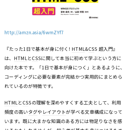
http://amzn.asia/6wmZYf7
『たった1日で基本が身に付く!
HTML
&
CS
S 超入門』
は、
HTML
と
CS
Sに関して本当に初めて学ぶという方に
向けた本です。「1日で基本が身につく」とあるように、
コーディングに必要な要素が完結かつ実用的にまとめら
れているのが特徴です。
HTML
と
CS
Sの理解を深めやすくする工夫として、利用
頻度の高い
タグ
や
レイアウト
が学べる文章構成になって
います。既に大まかな知識のある方には物足りなさを感