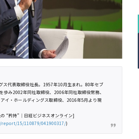
ス代表取締役社長。1957年10月生まれ。80年セブ
歩み2002年同社取締役、2006年同社取締役常務、
＆アイ・ホールディングス取締役、2016年5月より現
の “矜持”｜日経ビジネス
オンライン
]
cl/report/15/110879/041900317/
)