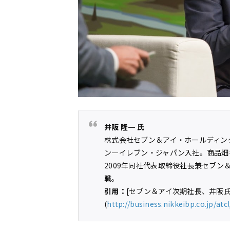
井阪 隆一 氏
株式会社セブン＆アイ・ホールディング
ン―イレブン・ジャパン入社。商品畑を
2009年同社代表取締役社長兼セブン
職。
引用：
[セブン＆アイ次期社長、井阪氏
(
http://business.nikkeibp.co.jp/at