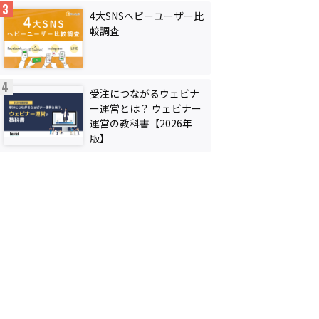
4大SNSヘビーユーザー比
較調査
受注につながるウェビナ
ー運営とは？ ウェビナー
運営の教科書【2026年
版】