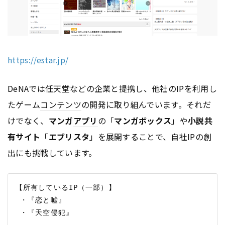
https://estar.jp/
DeNAでは任天堂などの企業と提携し、他社のIPを利用し
たゲーム
コンテンツ
の開発に取り組んでいます。それだ
けでなく、
マンガ
アプリ
の「
マンガボックス
」や
小説共
有サイト
「
エブリスタ
」を展開することで、自社IPの創
出にも挑戦しています。
【所有しているIP（一部）】

 ・『恋と嘘』
