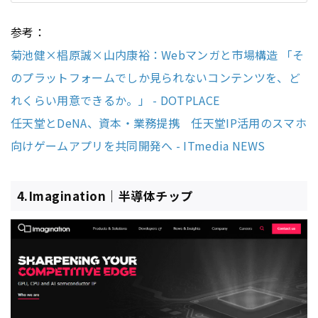
参考：
菊池健×椙原誠×山内康裕：Webマンガと市場構造 「そ
のプラットフォームでしか見られないコンテンツを、ど
れくらい用意できるか。」 - DOTPLACE
任天堂とDeNA、資本・業務提携 任天堂IP活用のスマホ
向けゲームアプリを共同開発へ - ITmedia NEWS
4.Imagination｜半導体チップ