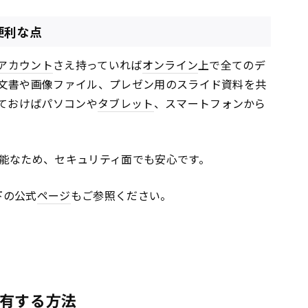
便利な点
アカウント
さえ持っていれば
オンライン
上で全てのデ
文書や画像ファイル、プレゼン用のスライド資料を共
ておけばパソコンや
タブレット
、スマートフォンから
能なため、セキュリティ面でも安心です。
下の公式
ページ
もご参照ください。
有する方法