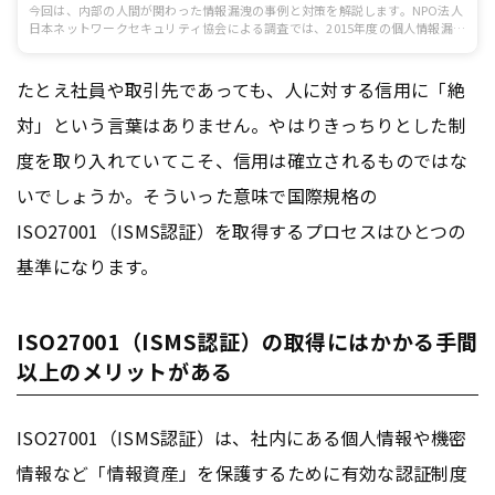
今回は、内部の人間が関わった情報漏洩の事例と対策を解説します。NPO法人
日本ネットワークセキュリティ協会による調査では、2015年度の個人情報漏洩
件数のうち不正アクセスまたはウィルスメール・盗難によるものは全体の
14.8％となりました。一方、内部犯罪や不正な持ち出しによるものは6.9％に
も上ります。情報漏洩は企業活動自体を揺るがしかねない大きな問題です。そ
たとえ社員や取引先であっても、人に対する信用に「絶
のような問題が起こらないよう、社外からの対策だけでなく社内の対策にも目
を向けていきましょう。
対」という言葉はありません。やはりきっちりとした制
度を取り入れていてこそ、信用は確立されるものではな
いでしょうか。そういった意味で国際規格の
ISO27001（ISMS認証）を取得するプロセスはひとつの
基準になります。
ISO27001（ISMS認証）の取得にはかかる手間
以上のメリットがある
ISO27001（ISMS認証）は、社内にある個人情報や機密
情報など「情報資産」を保護するために有効な認証制度