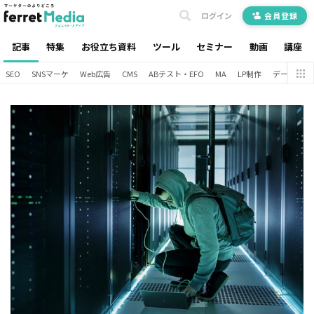
ログイン
会員登録
記事
特集
お役立ち資料
ツール
セミナー
動画
講座
SEO
SNSマーケ
Web広告
CMS
ABテスト・EFO
MA
LP制作
データ分析