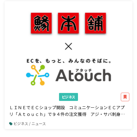
ビジネス
ＬＩＮＥでＥＣショップ開設 コミュニケーションＥＣアプ
リ「Ａｔｏｕｃｈ」で９４件の注文獲得 アジ・サバ刺身の
業務用加工品国内トップシェア 株式会社ジャパンシーフーズ
ビジネス / ニュース
様の事例公開