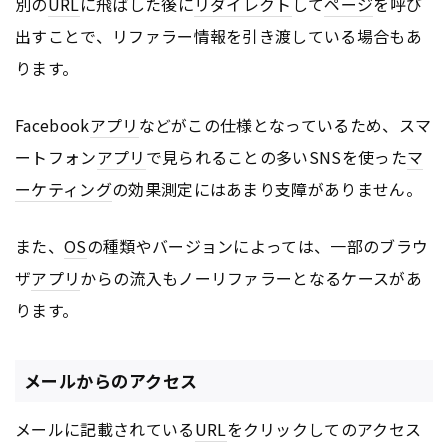
別の
URL
に飛ばした後に
リダイレクト
して
ページ
を呼び
出すことで、リファラー情報を引き渡している場合もあ
ります。
Facebook
アプリ
などがこの仕様となっているため、スマ
ートフォン
アプリ
で見られることの多いSNSを使った
マ
ーケティング
の効果測定にはあまり支障がありません。
また、
OS
の種類やバージョンによっては、一部のブラウ
ザ
アプリ
からの流入もノーリファラーとなるケースがあ
ります。
メールからのアクセス
メールに記載されている
URL
をクリックしてのアクセス