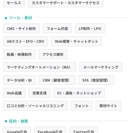
セールス
カスタマーサポート・カスタマーサクセス
ツール・素材
●
CMS・サイト制作
フォーム作成
LP制作・LPO
ABテスト・EFO・CRO
Web接客・チャットボット
動画・映像制作
アクセス解析
マーケティングオートメーション（MA）
メールマーケティング
データ分析・BI
CRM（顧客管理）
SFA（商談管理）
Web会議
営業支援
EC・通販・ネットショップ
口コミ分析・ソーシャルリスニング
フォント
素材サイト
目的・施策
●
Google広告
Facebook広告
Twitter広告