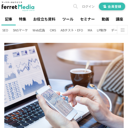
ログイン
会員登録
記事
特集
お役立ち資料
ツール
セミナー
動画
講座
SEO
SNSマーケ
Web広告
CMS
ABテスト・EFO
MA
LP制作
データ分析