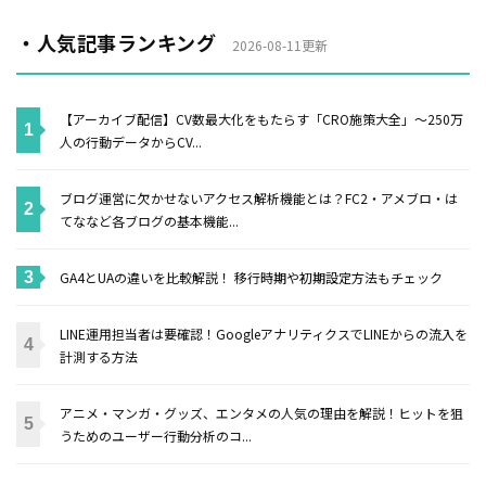
・人気記事ランキング
2026-08-11更新
【アーカイブ配信】CV数最大化をもたらす「CRO施策大全」〜250万
人の行動データからCV...
ブログ運営に欠かせないアクセス解析機能とは？FC2・アメブロ・は
てななど各ブログの基本機能...
GA4とUAの違いを比較解説！ 移行時期や初期設定方法もチェック
LINE運用担当者は要確認！GoogleアナリティクスでLINEからの流入を
計測する方法
アニメ・マンガ・グッズ、エンタメの人気の理由を解説！ヒットを狙
うためのユーザー行動分析のコ...