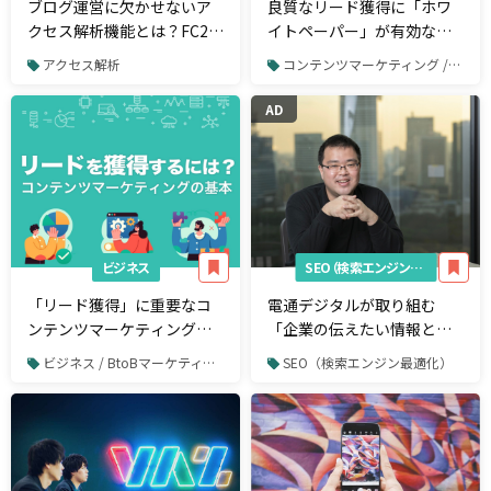
ブログ運営に欠かせないア
良質なリード獲得に「ホワ
クセス解析機能とは？FC2・
イトペーパー」が有効な理
アメブロ・はてななど各ブ
由
アクセス解析
コンテンツマーケティング / ホワイトペーパー制作
ログの基本機能と合わせて
比較！
AD
ビジネス
SEO（検索エンジン最適化）
「リード獲得」に重要なコ
電通デジタルが取り組む
ンテンツマーケティングの
「企業の伝えたい情報とユ
基本
ーザーニーズをマッチさせ
ビジネス / BtoBマーケティング
SEO（検索エンジン最適化）
る方法」とは