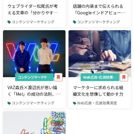
ウェブライダー松尾氏が考
店舗の内装まで伝えられる
える文章の「分かりやす
「Googleインドアビュー」
さ」「コンテンツの質」と
とは？導入方法や費用を解
コンテンツマーケティング
コンテンツマーケティング
は
説！
コンテンツマーケティング
Web広告・広告効果測定
VAZ森氏×渡辺氏が思い描
マーケターに求められる組
く「Mel」の成功の法則、そ
織文化を想像して動かす力
して未来
コンテンツマーケティング
Web広告・広告効果測定