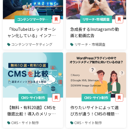
コンテンツマーケティング
リサーチ・市場調査
「YouTubeはレッドオーシ
急成長するInstagramの動
ャン化している」インフル
画と動画広告
エンサービジネスのこれか
コンテンツマーケティング
リサーチ・市場調査
らをVAZに聞いてみた
CMS・サイト制作
CMS・サイト制作
【無料・有料20選】CMSを
作りたいサイトによって選
徹底比較！導入のメリット
び方が違う！CMSの種類と
や選ぶポイントを解説
特徴
CMS・サイト制作
CMS・サイト制作