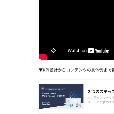
▼
KPI
設計から
コンテンツ
の具体例まで
３つのステッ
オンラインマーケテ
メールと広告の3