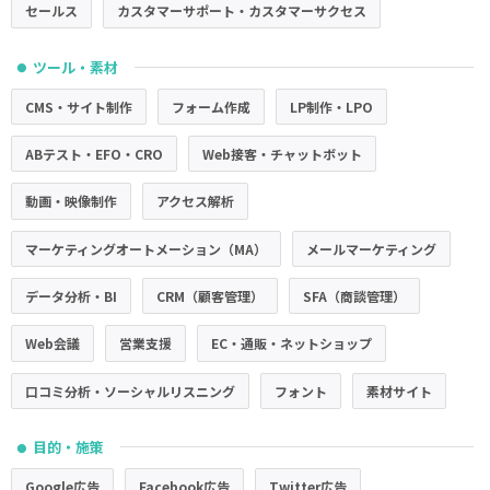
セールス
カスタマーサポート・カスタマーサクセス
ツール・素材
●
CMS・サイト制作
フォーム作成
LP制作・LPO
ABテスト・EFO・CRO
Web接客・チャットボット
動画・映像制作
アクセス解析
マーケティングオートメーション（MA）
メールマーケティング
データ分析・BI
CRM（顧客管理）
SFA（商談管理）
Web会議
営業支援
EC・通販・ネットショップ
口コミ分析・ソーシャルリスニング
フォント
素材サイト
目的・施策
●
Google広告
Facebook広告
Twitter広告