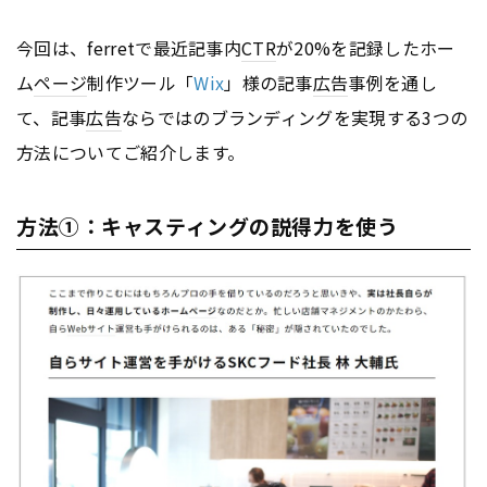
今回は、ferretで最近記事内
CTR
が20%を記録したホー
ム
ページ
制作ツール「
Wix
」様の記事
広告
事例を通し
て、記事
広告
ならではのブランディングを実現する3つの
方法についてご紹介します。
方法①：キャスティングの説得力を使う