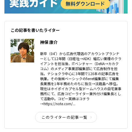
この記事を書いたライター
神保 康介
新卒（04'）から広告代理店のアカウントプランナ
ーとして12年間（日経社→ADK）幅広い業種のクラ
イアントを担当後、ITベンチャー（DeNA→カカク
コム）のメディア事業部編集部にて広告制作を担
当。ナショクラ中心に3年間で120本の記事広告を
執筆。その後㈱ベーシックのferret編集部にて編集
長業務を1年半務めたのちに独立→淡路島へ移住。
現在はホイポイカプセル型ドームハウスの自宅兼事
務所にて、広告コピーライター兼外付け編集長とし
て活動中。コピー実績はコチラ
→https://note.com/...
このライターの記事一覧