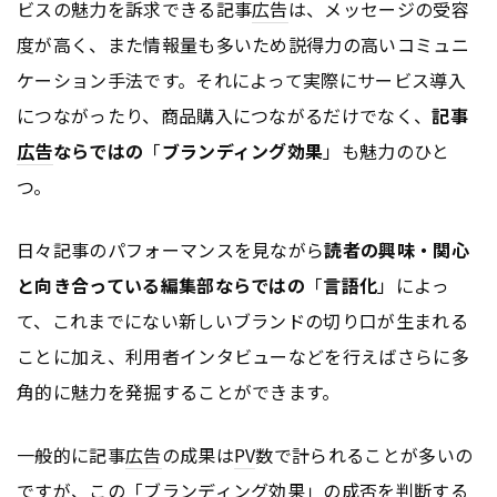
ビスの魅力を訴求できる記事
広告
は、メッセージの受容
度が高く、また情報量も多いため説得力の高いコミュニ
ケーション手法です。それによって実際にサービス導入
につながったり、商品購入につながるだけでなく、
記事
広告
ならではの
「
ブランディング効果
」も魅力のひと
つ。
日々記事のパフォーマンスを見ながら
読者の興味・関心
と向き合っている編集部ならではの
「
言語化
」によっ
て、これまでにない新しいブランドの切り口が生まれる
ことに加え、利用者インタビューなどを行えばさらに多
角的に魅力を発掘することができます。
一般的に記事
広告
の成果は
PV
数で計られることが多いの
ですが、この「ブランディング効果」の成否を判断する