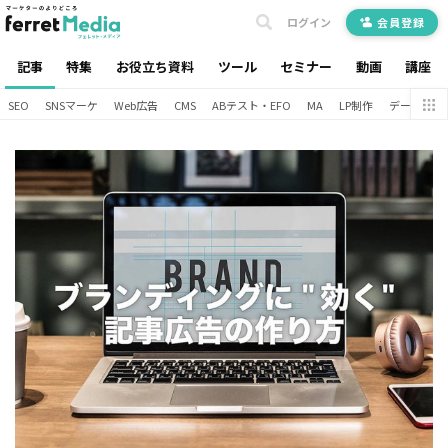
ログイン
会員登録
記事
特集
お役立ち資料
ツール
セミナー
動画
講座
SEO
SNSマーケ
Web広告
CMS
ABテスト・EFO
MA
LP制作
データ分析