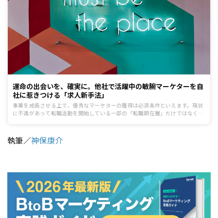
運命の出会いを、確実に。他社で活躍中の敏腕マーケターを自
社に惹きつける「求人新手法」
事業を成長させる上で、優秀なマーケターの獲得は必須条件といえます。現状
に不満があって転職活動を開始している一部の「転職顕在層」だけではなく、
現場で充実感を感じて活躍している幅広いマーケターにも同時にアプローチす
ることで「スピーディかつ、期待以上の人材」に出会う可能性を最大化できる
「job ferret」とは。
執筆／
神保康介