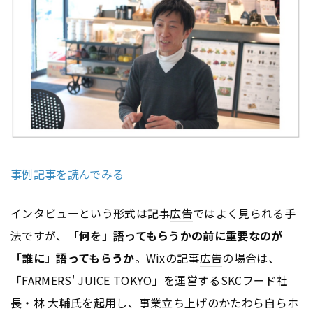
事例記事を読んでみる
インタビューという形式は記事
広告
ではよく見られる手
法ですが、
「何を」語ってもらうかの前に重要なのが
「誰に」語ってもらうか
。Wixの記事
広告
の場合は、
「FARMERS' J
UI
CE TOKYO」を運営するSKCフード社
長・林 大輔氏を起用し、事業立ち上げのかたわら自らホ