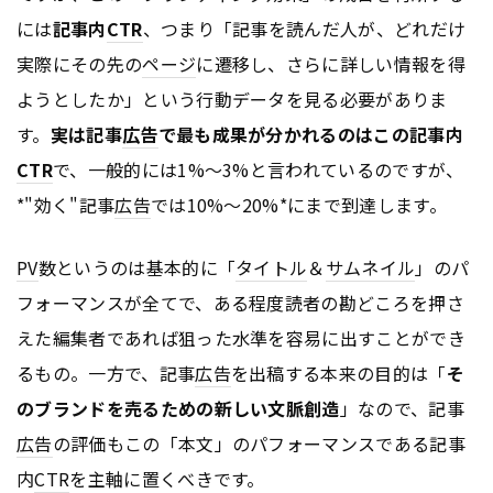
には
記事内
CTR
、つまり「記事を読んだ人が、どれだけ
実際にその先の
ページ
に遷移し、さらに詳しい情報を得
ようとしたか」という行動データを見る必要がありま
す。
実は記事
広告
で最も成果が分かれるのはこの記事内
CTR
で、一般的には1%～3%と言われているのですが、
*"効く"記事
広告
では10%～20%*にまで到達します。
PV
数というのは基本的に「
タイトル
＆
サムネイル
」のパ
フォーマンスが全てで、ある程度読者の勘どころを押さ
えた編集者であれば狙った水準を容易に出すことができ
るもの。一方で、記事
広告
を出稿する本来の目的は「
そ
のブランドを売るための新しい文脈創造
」なので、記事
広告
の評価もこの「本文」のパフォーマンスである記事
内
CTR
を主軸に置くべきです。