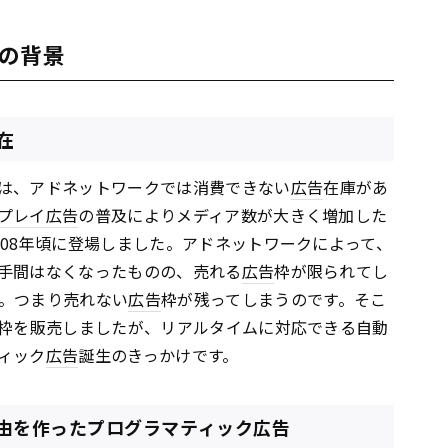
の背景
在
は、アドネットワークでは消費できない
広告
在庫があ
プレイ
広告
の普及によりメディア数が大きく増加した
008年頃に登場しました。アドネットワークによって、
手間はなくなったものの、売れる
広告
枠が限られてし
。つまり売れない
広告
枠が残ってしまうのです。そこ
枠を販売しましたが、リアルタイムに対応できる自動
ィック
広告
誕生のきっかけです。
由を作ったプログラマティック広告