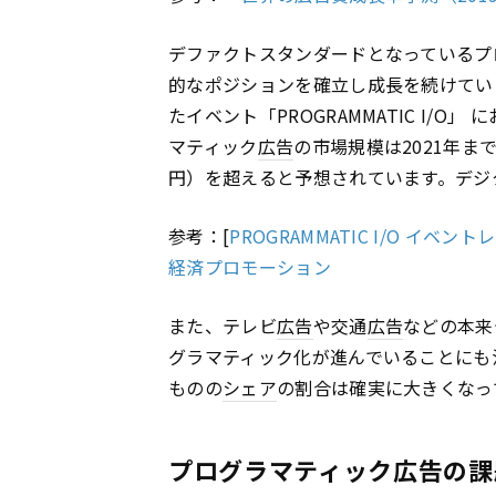
デファクトスタンダードとなっているプ
的なポジションを確立し成長を続けていま
たイベント「PROGRAMMATIC I/O」
マティック
広告
の市場規模は2021年ま
円）を超えると予想されています。デジ
参考：[
PROGRAMMATIC I/O イ
経済プロモーション
また、テレビ
広告
や交通
広告
などの本来
グラマティック化が進んでいることにも
ものの
シェア
の割合は確実に大きくなっ
プログラマティック広告の課