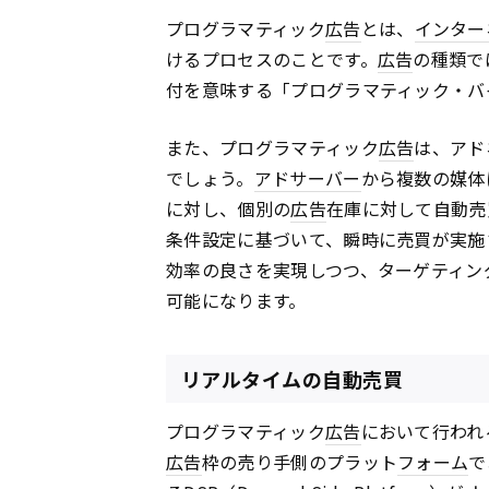
プログラマティック
広告
とは、
インター
けるプロセスのことです。
広告
の種類で
付を意味する「プログラマティック・バ
また、プログラマティック
広告
は、アド
でしょう。
アドサーバー
から複数の媒体
に対し、個別の
広告
在庫に対して自動売
条件設定に基づいて、瞬時に売買が実施
効率の良さを実現しつつ、ターゲティン
可能になります。
リアルタイムの自動売買
プログラマティック
広告
において行われる取
広告
枠の売り手側のプラット
フォーム
で