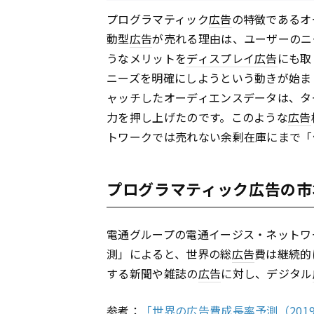
プログラマティック
広告
の特徴であるオ
動型
広告
が売れる理由は、ユーザーのニ
うなメリットを
ディスプレイ
広告
にも取
ニーズを明確にしようという動きが始ま
ャッチしたオーディエンスデータは、タ
力を押し上げたのです。このような
広告
トワークでは売れない余剰在庫にまで「
プログラマティック広告の市
電通グループの電通イージス・ネットワー
測」によると、世界の総
広告
費は継続的
する新聞や雑誌の
広告
に対し、デジタル
参考：
「世界の広告費成長率予測（201