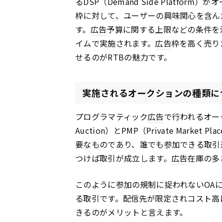
るDSP（Demand Side Platf
枠に対して、ユーザーの興味関心を含ん
す。
広告
予算に関する上限などの条件を
イムで実施されます。
広告
枠を高く売り
せるのがRTBの魅力です。
実施されるオークションの種類に
プログラマティック
広告
で行われるオーク
Auction）とPMP（Private Marke
要なものであり、誰でも参加できる取引
つけば取引が成立します。
広告
在庫の多
このように参加の規制に捉われないOAに
る取引です。配信先が限定されコスト高
きるのがメリットと言えます。