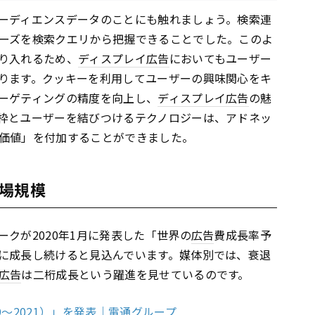
ーディエンスデータのことにも触れましょう。検索連
ーズを検索クエリから把握できることでした。このよ
り入れるため、
ディスプレイ
広告
においてもユーザー
ります。クッキーを利用してユーザーの興味関心をキ
ーゲティングの精度を向上し、
ディスプレイ
広告
の魅
枠とユーザーを結びつけるテクノロジーは、アドネッ
価値」を付加することができました。
場規模
クが2020年1月に発表した「世界の
広告
費成長率予
に成長し続けると見込んでいます。媒体別では、衰退
広告
は二桁成長という躍進を見せているのです。
9～2021）」を発表｜電通グループ