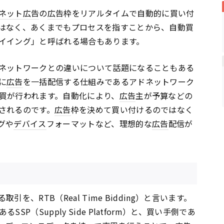
ネット
広告
の
広告
枠をリアルタイムで自動的に買い付
はなく、あくまでもプロセスを指すことから、自動買
イイング」と呼ばれる場合もあります。
ネットワークとの違いについて話題になることもある
に
広告
を一括配信する仕組みであるアドネットワーク
買が行われます。自動化により、
広告
主が予算などの
されるのです。
広告
枠を決めて買い付けるのではなく
グや
デバイス
フォーマットなど、理想的な
広告
配信が
引を、RTB（Real Time Bidding）と言います。
あるSSP（Supply Side Platform）と、買い手側であ