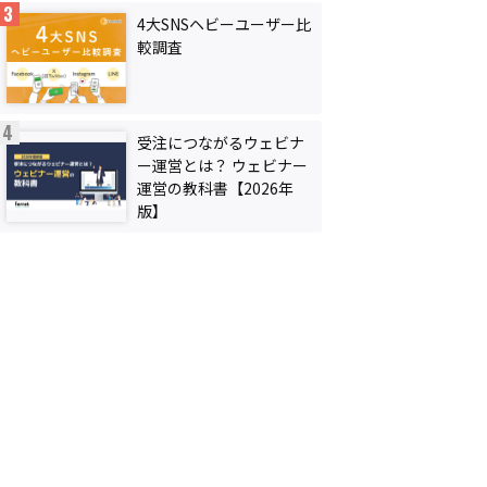
4大SNSヘビーユーザー比
較調査
受注につながるウェビナ
ー運営とは？ ウェビナー
運営の教科書【2026年
版】