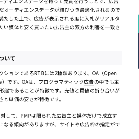
orm）がオーディエンスデータを持って売買を行うことで、
広告
だオーディエンスデータが結びつき最適化されるので
満たした上で、
広告
が表示される度に入札がリアルタ
たい媒体と安く買いたい
広告
主の双方の利害を一致さ
ついて
ションであるRTBには2種類あります。OA（Open
t Place）です。OAは、プログラマティック
広告
の中でも主
形態であることが特徴です。売値と買値の折り合いが
さと
単価
の安さが特徴です。
対して、PMPは限られた
広告
主と媒体だけで成立す
になる傾向がありますが、サイトや
広告
枠の指定がで