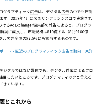
ログラマティック
広告
は、デジタル
広告
の中でも圧倒
す。2019年4月に米国サンフランシスコで実施され
 におけるAdExchanger編集部の報告によると、プログラ
で順調に成長し、市場規模は810億ドル（8兆9100億
タル
広告
全体の87.5%にも該当するものです。
ベントレポート - 直近のプログラマティック広告の動向｜東洋
デジタルではない媒体でも、デジタル対応によるプロ
注目したいところです。プログラマティックと言える
てきています。
題とこれから