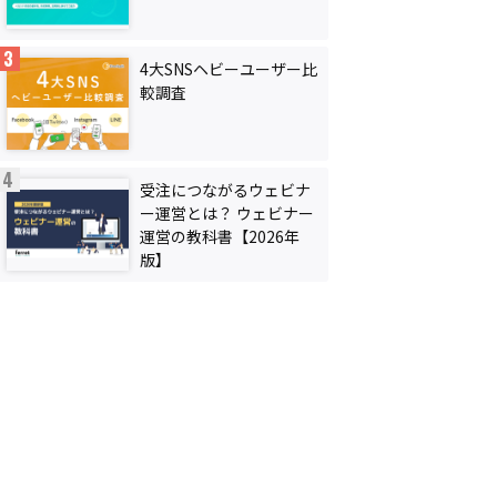
4大SNSヘビーユーザー比
較調査
受注につながるウェビナ
ー運営とは？ ウェビナー
運営の教科書【2026年
版】