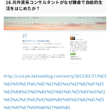
16.元外資系コンサルタントがなぜ鎌倉で自給的生
活をはじめたか？
http://u1style.hatenablog.com/entry/2015/03/27/%E5
%83%95%E3%81%8C%E3%82%A2%E3%82%AF%E3
%82%BB%E3%83%B3%E3%83%81%E3%83%A5%E3
%82%A2%E3%82%92%E8%BE%9E%E3%82%81%E3
%81%9F%E7%90%86%E7%94%B1