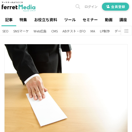
ログイン
会員登録
記事
特集
お役立ち資料
ツール
セミナー
動画
講座
SEO
SNSマーケ
Web広告
CMS
ABテスト・EFO
MA
LP制作
データ分析