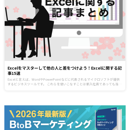
Excelをマスターして他の人と差をつけよう！Excelに関する記
事15選
Excelと言えば、WordやPowerPointなどに代表されるマイクロソフトが提供
するビジネスツールです。 これらを使いこなすことは新入社員であっても当然
求められます。 しかし、新入社員の中でもExcelを使いこなせる方は案外少な
いものです。また、Excelは多機能ゆえに使うのに少しハードルが高いと感じ
る方もいるでしょう。 そこで今回は、新入社員が知っておくべきExcel術を学
べるferretの記事を紹介していきます。