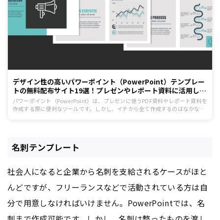
デザイン性の高いパワーポイント（PowerPoint）テンプレー
トの無料配布サイト19選！プレゼンやレポート資料に活用しよ
う！
パワーポイント（PowerPoint）は、プレゼンに使うPDF資料やレポート資料を
作成する際に便利なツールです。しかし、イチから全て作成するのはなかなか
難しいでしょう。そこで、資料作成をする際に使えるデザインテンプレートを
紹介します。すべて無料で使えますので、上手く取り入れて業務を少しでも効
率化させましょう。
名刺テンプレート
社会人になると企業から名刺を支給されるケースがほと
んどですが、フリーランスなどで活動されている方は自
分で用意しなければいけません。PowerPointでは、名
刺まで作成可能です。しかし、名刺は整ったものを渡し