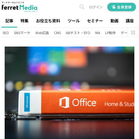
ログイン
会員登録
記事
特集
お役立ち資料
ツール
セミナー
動画
講座
SEO
SNSマーケ
Web広告
CMS
ABテスト・EFO
MA
LP制作
データ分析