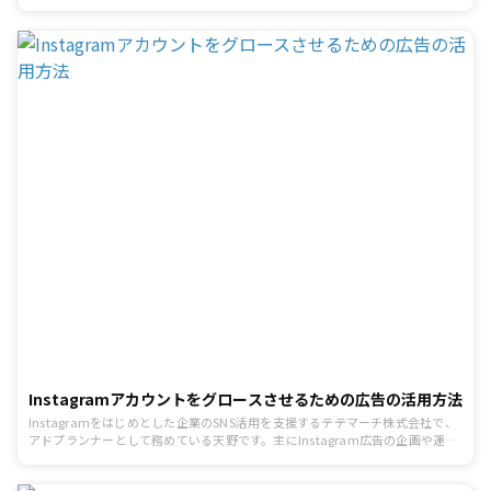
ティングについての連載第2回。 前回は、「[Instagramマーケティングで知っ
ておきたい基礎知識」についてお話ししました。その中でInstagram運用にお
けるKPIについてどのようなものがあるかをご紹介しましたが、今回はKPIにつ
いてさらに深掘りしてお話しします。
Instagramアカウントをグロースさせるための広告の活用方法
Instagramをはじめとした企業のSNS活用を支援するテテマーチ株式会社で、
アドプランナーとして務めている天野です。主にInstagram広告の企画や運用
を担当しています。「Instagramアカウントのフォロワー数が増えない」とい
う悩みを抱えているクライアント様が、やはり多くいらっしゃいます。そこ