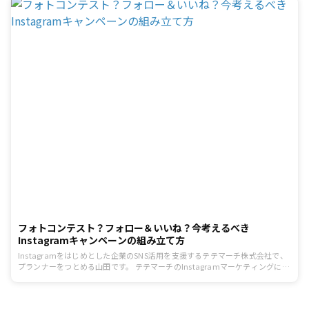
で、テテマーチのInstagramマーケティングについての連載第3回では、
Instagramのアカウントをグロースさせる（多くのフォロワーと繋がる）ため
の広告の活用方法についてお話しします。ただし、「フォロワー数」はあくま
でひとつのKPIに過ぎないということを念頭においていただけると幸いです。
大
フォトコンテスト？フォロー＆いいね？今考えるべき
Instagramキャンペーンの組み立て方
Instagramをはじめとした企業のSNS活用を支援するテテマーチ株式会社で、
プランナーをつとめる山田です。 テテマーチのInstagramマーケティングにつ
いての連載第4回。前回は、「Instagramアカウントをグロースさせるための
広告の活用方法」についてお話ししました。今回は、「Instagramのキャンペ
ーンの組み立て方」について深堀してお話しします。現在、Instagramでは多