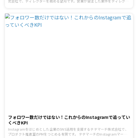
式会社で、ディレクターを務める望月です。営業が受注した案件をディレクシ
ョンし、実際にSNSアカウントを運営する仕事をしています。 今回は、「今さ
ら聞けないけど覚えておきたいInstagramマーケティングで知っておきたい基
礎知識」についてお話させていただきます。
フォロワー数だけではない！これからのInstagramで追ってい
くべきKPI
Instagramをはじめとした企業のSNS活用を支援するテテマーチ株式会社で、
プロダクト推進室のPMをつとめる有賀です。 テテマーチのInstagramマーケ