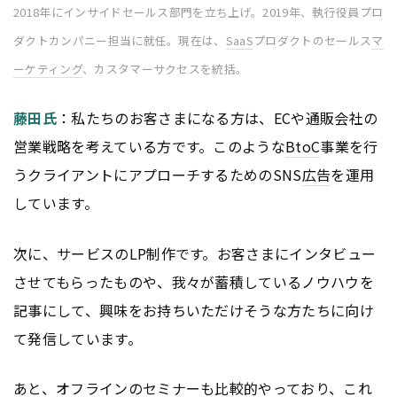
2018年にインサイドセールス部門を立ち上げ。2019年、執行役員プロ
ダクトカンパニー担当に就任。現在は、
SaaS
プロダクトのセールス
マ
ーケティング
、カスタマーサクセスを統括。
藤田氏
：私たちのお客さまになる方は、ECや通販会社の
営業戦略を考えている方です。このような
BtoC
事業を行
うクライアントにアプローチするためのSNS
広告
を運用
しています。
次に、サービスのLP制作です。お客さまにインタビュー
させてもらったものや、我々が蓄積しているノウハウを
記事にして、興味をお持ちいただけそうな方たちに向け
て発信しています。
あと、オフラインの
セミナー
も比較的やっており、これ