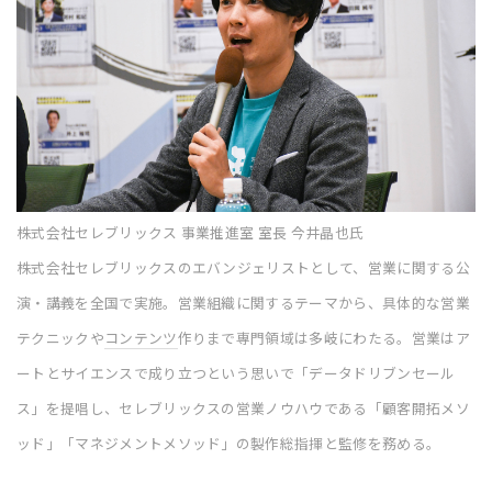
株式会社セレブリックス 事業推進室 室長 今井晶也氏
株式会社セレブリックスのエバンジェリストとして、営業に関する公
演・講義を全国で実施。営業組織に関するテーマから、具体的な営業
テクニックや
コンテンツ
作りまで専門領域は多岐にわたる。営業はア
ートとサイエンスで成り立つという思いで「データドリブンセール
ス」を提唱し、セレブリックスの営業ノウハウである「顧客開拓メソ
ッド」「マネジメントメソッド」の製作総指揮と監修を務める。