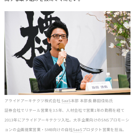
アライドアーキテクツ株式会社
SaaS
本部 本部長 藤田佳佑氏
証券会社でリテール営業を3.5年、人材会社で営業1年の勤務を経て
2013年にアライドアーキテクツ入社。大手企業向けのSNSプロモーシ
ョンの企画提案営業・SMB向けの自社
SaaS
プロダクト営業を担当。