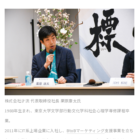
株式会社才流 代表取締役社長 栗原康太氏
1988年生まれ、東京大学文学部行動文化学科社会心理学専修課程卒
業。
2011年にIT系上場企業に入社し、
BtoB
マーケティング
支援事業を立ち