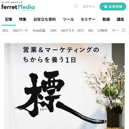
ログイン
会員登録
記事
特集
お役立ち資料
ツール
セミナー
動画
講座
SEO
SNSマーケ
Web広告
CMS
ABテスト・EFO
MA
LP制作
データ分析