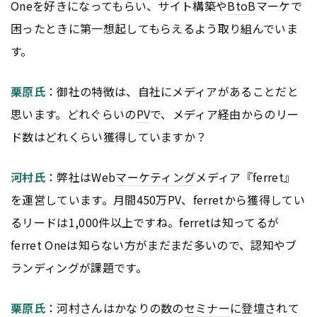
Oneを好きになってもらい、サイト構築や
BtoB
マーケで
困ったときに第一想起してもらえるよう取り組んでいま
す。
栗原氏
：御社の特徴は、自社にメディアがあることだと
思います。どれぐらいの
PV
で、メディア経由からのリー
ド数はどれくらい獲得していますか？
河村氏
：弊社はWeb
マーケティング
メディア『ferret』
を運営しています。月間450万
PV
、ferretから獲得してい
るリードは1,000件以上ですね。ferretは知ってるが
ferret Oneは知らない方がまだまだ多いので、認知やブ
ランディングが課題です。
栗原氏
：河村さんはかなりの数の
セミナー
に登壇されて