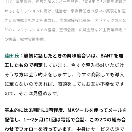
上げ。事業部長、経営会議メンバーを歴任。2016年に「才能を流通さ
せる」をミッションに掲げ、経営者・事業責任者の想いの実現を加速
させる株式会社才流を設立し、代表取締役に就任。アドテック東京な
どのカンファレンスでの登壇、宣伝会議・広報会議など主要業界紙で
の執筆、取材実績多数。
藤田氏
：
最初に話したときの興味度合いは、BANTを加
工したもので判定
しています。今すぐ導入検討いただけ
そうな方は会う約束をしますし、今すぐ商談しても導入
に至らないのであれば、商談をしてもお互い不幸せです
ので、そこは見極めます。
基本的には2週間に1回程度、MAツールを使ってメールを
配信し、1〜2ヶ月に1回は電話で会話、この2つの組み合
わせでフォローを行っています
。中身はサービスの話で