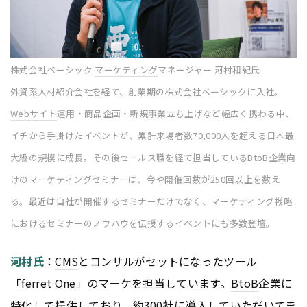
株式会社ベーシック
マーケティング
マネージャー 河村和紀氏
外資系人材紹介会社を経て、創業期の株式会社ベーシックに入社。
Webサイト
運用・商品企画・新規事業立ち上げなど幅広く携わる中、
イチから手掛けたイベントが、累計来場者数70,000人を超える日本最
大級の規模に成長。その後セールス職を経て担当している
BtoB
企業向
けの
マーケティング
セミナー
は、今や開催回数が250回以上を数え
る。最近は自社が開催する
セミナー
だけでなく、
マーケティング
戦略
における
セミナー
のノウハウを伝授するイベントにも多数登壇。
河村氏
：
CMS
とコンサルがセットになったツール
「ferret One」のマーケを担当しています。
BtoB
企業に
特化して提供しており、約300社に導入していただいてま