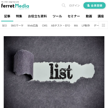
ログイン
会員登録
記事
特集
お役立ち資料
ツール
セミナー
動画
講座
SEO
SNSマーケ
Web広告
CMS
ABテスト・EFO
MA
LP制作
データ分析