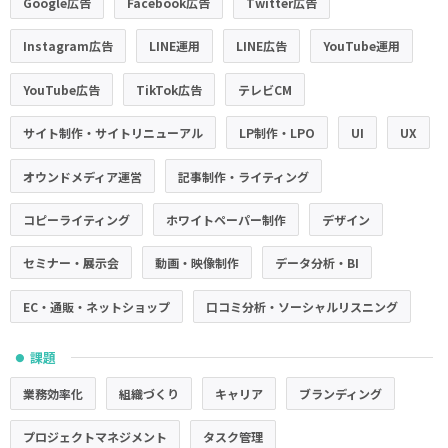
Google広告
Facebook広告
Twitter広告
Instagram広告
LINE運用
LINE広告
YouTube運用
YouTube広告
TikTok広告
テレビCM
サイト制作・サイトリニューアル
LP制作・LPO
UI
UX
オウンドメディア運営
記事制作・ライティング
コピーライティング
ホワイトペーパー制作
デザイン
セミナー・展示会
動画・映像制作
データ分析・BI
EC・通販・ネットショップ
口コミ分析・ソーシャルリスニング
課題
●
業務効率化
組織づくり
キャリア
ブランディング
プロジェクトマネジメント
タスク管理